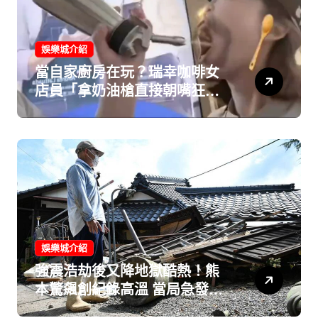
娛樂城介紹
當自家廚房在玩？瑞幸咖啡女
店員「拿奶油槍直接朝嘴狂
噴」 離譜畫面曝光慘遭光速開
除！
娛樂城介紹
強震浩劫後又降地獄酷熱！熊
本驚飆創紀錄高溫 當局急發警
告：白天外出作業恐送命！