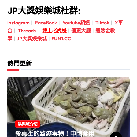
JP大獎娛樂城社群:
instagram
|
FaceBook
|
Youtube頻道
|
Tiktok
|
X平
台
|
Threads
|
線上老虎機
|
優惠大廳
|
體驗金教
學
|
JP大獎娛樂城
|
FUN1.CC
熱門更新
娛樂城介紹
餐桌上的致癌毒物！中國食用