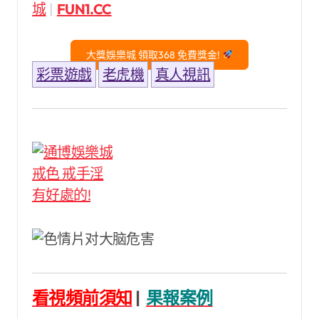
城
|
FUN1.CC
大獎娛樂城 領取368 免費獎金!
彩票遊戲
老虎機
真人視訊
看視頻前須知
|
果報案例