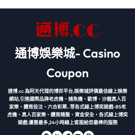
通博娛樂城- Casino
Coupon
通博.cc 為阿天代理的博弈平台,娛樂城評價最佳線上娛樂
網站,引進國際品牌老虎機、捕魚機、歐博、沙龍真人百
家樂、體育投注、六合彩票..等各式線上博奕遊戲-BS老
虎機、真人百家樂、體育賭盤、資金安全，各式線上博奕
遊戲,優惠最多,24小時線上客服給您最棒的服務