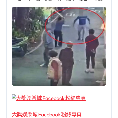
大獎娛樂城 Facebook 粉絲專頁