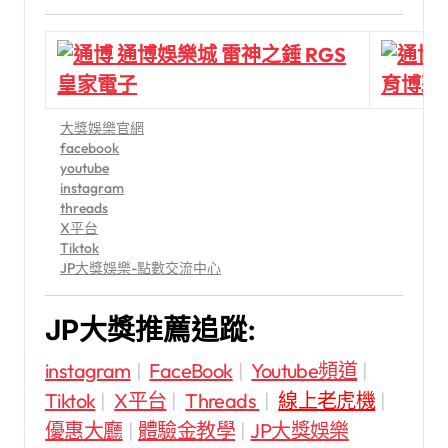
大獎娛樂官網
facebook
youtube
instagram
threads
X平台
Tiktok
JP大獎娛樂-點數交流中心
JP大獎推薦追蹤:
instagram
|
FaceBook
|
Youtube頻道
|
Tiktok
|
X平台
|
Threads
|
線上老虎機
|
優惠大廳
|
體驗金教學
|
JP大獎娛樂