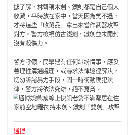
據了解，林聲稱木劍、鐵劍都是自己個人
收藏，平時放在家中，當天因為氣不過，
才將這些「收藏品」拿出來當作武器攻擊
對方。警方檢視仿古鐵劍，鐵劍並未開封
沒有殺傷力。
警方呼籲，民眾遇有任何糾紛情事，應妥
善理性溝通處理，或尋求法律途徑解決，
切勿訴諸暴力手段，因一時衝動觸犯法
律，警方將依法究辦，絕不寬貸。
通博