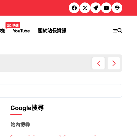
出分快速
機
YouTube
關於站長資訊
冷血逼
Google搜尋
站內搜尋