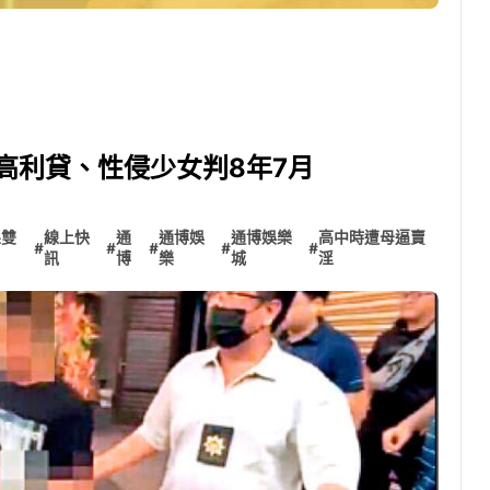
高利貸、性侵少女判8年7月
孫雙
線上快
通
通博娛
通博娛樂
高中時遭母逼賣
#
#
#
#
#
訊
博
樂
城
淫