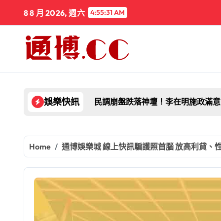
Skip
8 8 月 2026, 週六
4:55:33 AM
to
content
民調崩盤跌落神壇！李在明施政滿意
娛樂快訊
Home
通博娛樂城 線上快訊騙護照首腦 放高利貸、性