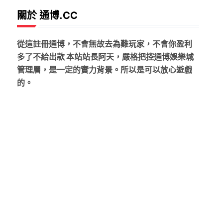
關於 通博.CC
從這註冊通博，不會無故去為難玩家，不會你盈利
多了不給出款 本站站長阿天，嚴格把控通博娛樂城
管理層，是一定的實力背景。所以是可以放心遊戲
的。