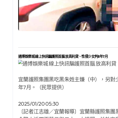
通博娛樂城 線上快訊騙護照首腦 放高利貸、性侵少女判8年7月
宜蘭護照集團黑吃黑朱姓主嫌（中），另對
年7月。（民眾提供）
2025/01/20 05:30
〔記者江志雄／宜蘭報導〕宜蘭縣護照集團