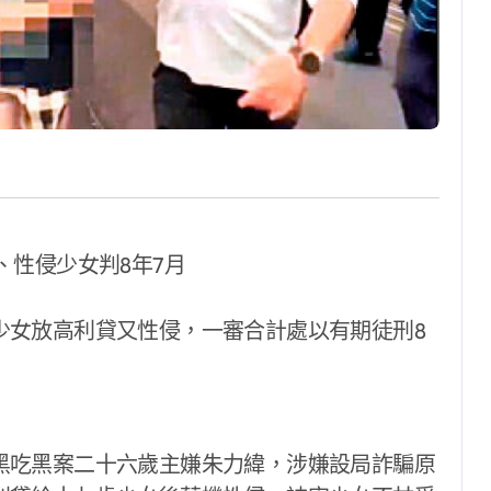
少女放高利貸又性侵，一審合計處以有期徒刑8
黑吃黑案二十六歲主嫌朱力緯，涉嫌設局詐騙原