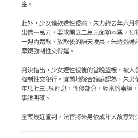
金。
此外，少女借款遭性侵案，朱力緯去年六月
出借一萬元，要求開立二萬元面額本票，預
一週內還款，放款後的隔天凌晨，朱透過通
摩鐵強制性交得逞。
判決指出，少女遭性侵後的當晚墜樓，被人
強制性交犯行。宜蘭地院合議庭認為，朱男
年息七三○％計息，性侵部分，經審酌事證
事證明確。
全案最近宣判，法官將朱男依成年人故意對