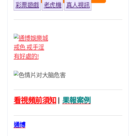
彩票遊戲
老虎機
真人視訊
看視頻前須知
|
果報案例
通博