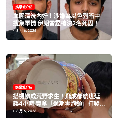
娛樂城介紹
血腥清洗內奸！涉嫌為以色列暗中
搜集軍情 伊朗雷霆槍決2名死囚！
8 月 6, 2026
娛樂城介紹
搭機慘成荒野求生！飛成都航班延
誤4小時 竟拿「過期毒泡麵」打發乘
客爆火大開轟！
8 月 6, 2026