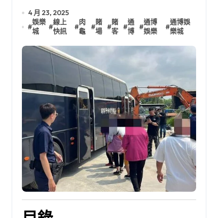
4 月 23, 2025
娛樂
線上
肉
賭
賭
通
通博
通博娛
#
#
#
#
#
#
#
#
城
快訊
龜
場
客
博
娛樂
樂城
目錄