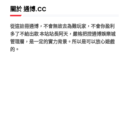
關於 通博.CC
從這註冊通博，不會無故去為難玩家，不會你盈利
多了不給出款 本站站長阿天，嚴格把控通博娛樂城
管理層，是一定的實力背景。所以是可以放心遊戲
的。