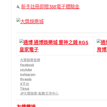
4.
新手註冊即贈388電子體驗金
大獎娛樂官網
facebook
youtube
instagram
threads
X平台
Tiktok
JP大獎娛樂-點數交流中心