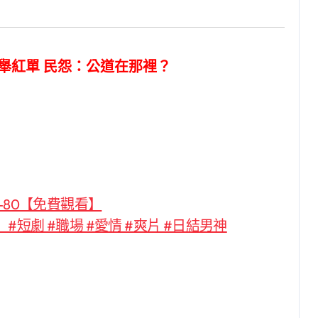
-80【免費觀看】
】#短劇 #職場 #愛情 #爽片 #日結男神