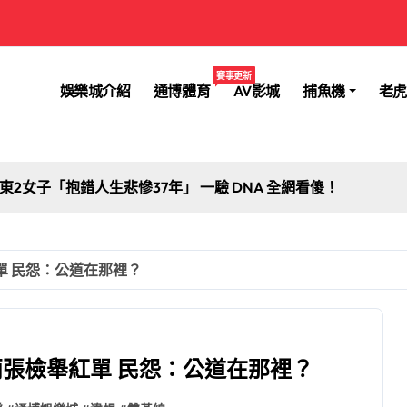
賽事更新
娛樂城介紹
通博體育
AV影城
捕魚機
老虎
2女子「抱錯人生悲慘37年」 一驗 DNA 全網看傻！
單 民怨：公道在那裡？
兩張檢舉紅單 民怨：公道在那裡？