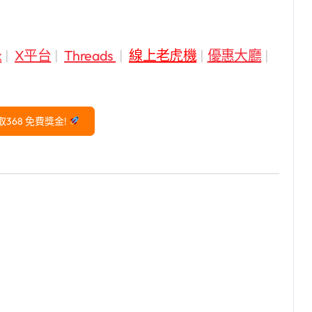
k
|
X平台
|
Threads
|
線上老虎機
|
優惠大廳
|
368 免費獎金!