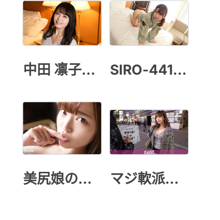
中田 凛子蒼い再会
SIRO-4413 初撮り
美尻娘の華奢
マジ軟派、初撮