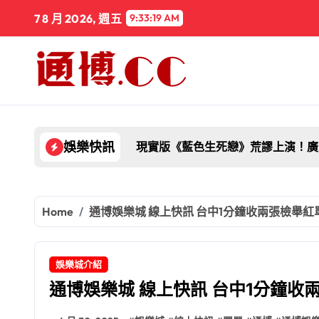
Skip
7 8 月 2026, 週五
9:33:20 AM
to
content
現實版《藍色生死戀》荒謬上演！廣東
娛樂快訊
Home
通博娛樂城 線上快訊 台中1分鐘收兩張檢舉紅
娛樂城介紹
通博娛樂城 線上快訊 台中1分鐘收