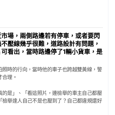
近市場，兩側路邊若有停車，或者要閃
過不壓線幾乎很難，道路設計有問題，
可看出，當時路邊停了1輛小貨車，是
拍照時的行向，當時他的車子也跨越雙黃線，警
才合理。
真的是」、「看這照片，連檢舉的車主自己都壓
「檢舉達人自己不是也壓到了？自己都違規還好