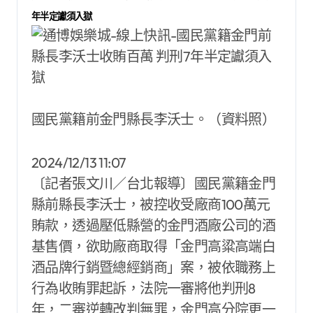
年半定讞須入獄
國民黨籍前金門縣長李沃士。（資料照）
2024/12/13 11:07
〔記者張文川／台北報導〕國民黨籍金門
縣前縣長李沃士，被控收受廠商100萬元
賄款，透過壓低縣營的金門酒廠公司的酒
基售價，欲助廠商取得「金門高粱高端白
酒品牌行銷暨總經銷商」案，被依職務上
行為收賄罪起訴，法院一審將他判刑8
年，二審逆轉改判無罪，金門高分院更一