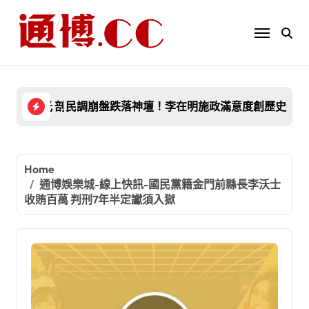
Skip
to
content
真相！
施政滿意度創歷史新低 負評破50%驚爆「4大致命議題」全面
冷血逼死2名員工！熊本 AEON 藥妝店社
Home
通博娛樂城-線上快訊-國民黨籍金門前縣長李沃士
收賄百萬 判刑7年半定讞須入獄