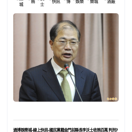
賄
快訊
博
娛樂
樂城
酒廠
城
士
通博娛樂城-線上快訊-國民黨籍金門前縣長李沃士收賄百萬 判刑7