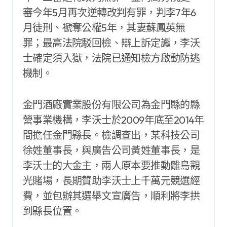
審今年5月再次逆轉改判有罪，判李7年6
月徒刑、褫奪公權5年，其妻蘇鳳英無
罪；最高法院駁回檢、辯上訴定讞，李沃
士確定須入獄，法院已通知檢方啟動防逃
機制。
金門酒廠實業股份有限公司為金門縣的縣
營事業機構，李沃士於2009年底至2014年
間擔任金門縣長。檢調查出，某科技公司
徐姓董事長，與廣告公司黃姓董事長，是
李沃士的大金主，兩人原本要推動離島觀
光賭場，長期贊助李沃士上千萬元競選經
費，並包辦其選舉文宣廣告，順利將李拱
到縣長位置。