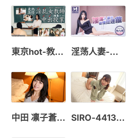
東京hot-教師授業
淫荡人妻-仙儿媛
中田 凛子蒼い再会
SIRO-4413 初撮り