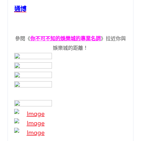
通博
參閱《
你不可不知的娛樂城的專業名詞
》拉近你與
娛樂城的距離！