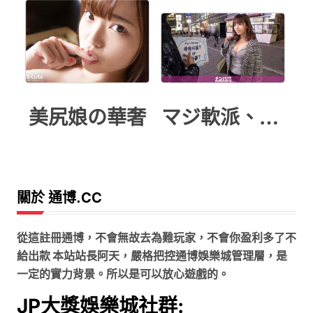
美尻娘の華奢
マジ軟派、初撮
關於 通博.CC
從這註冊通博，不會無故去為難玩家，不會你盈利多了不
給出款 本站站長阿天，嚴格把控通博娛樂城管理層，是
一定的實力背景。所以是可以放心遊戲的。
JP大獎娛樂城社群: