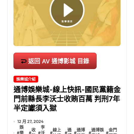
返回 AV 通博影城 目錄
娛樂城介紹
通博娛樂城-線上快訊-國民黨籍金
門前縣長李沃士收賄百萬 判刑7年
半定讞須入獄
12 月 27, 2024
娛
李
收
線上
通
通博
通博娛
金門
#
樂
#
#
沃
#
#
#
#
#