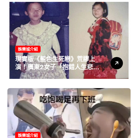
娛樂城介紹
現實版《藍色生死戀》荒謬上
演！廣東2女子「抱錯人生悲慘
37年」 一驗 DNA 全網看傻！
娛樂城介紹