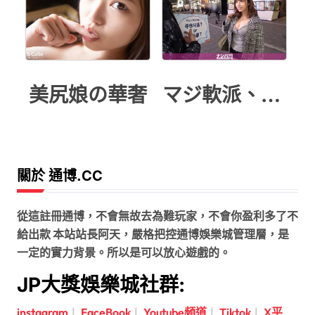
美尻娘の華奢
マジ軟派、初撮
關於 通博.CC
從這註冊通博，不會無故去為難玩家，不會你盈利多了不
給出款 本站站長阿天，嚴格把控通博娛樂城管理層，是
一定的實力背景。所以是可以放心遊戲的。
JP大獎娛樂城社群:
instagram
|
FaceBook
|
Youtube頻道
|
Tiktok
|
X平