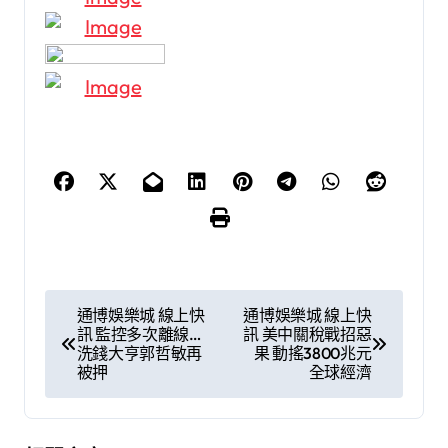
文
通博娛樂城 線上快
通博娛樂城 線上快
訊 監控多次離線…
訊 美中關稅戰招惡
章
洗錢大亨郭哲敏再
果 動搖3800兆元
被押
全球經濟
導
覽