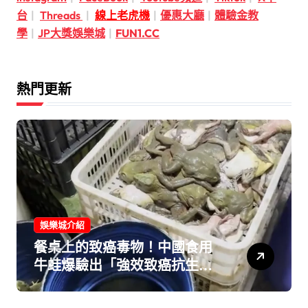
台
|
Threads
|
線上老虎機
|
優惠大廳
|
體驗金教
學
|
JP大獎娛樂城
|
FUN1.CC
熱門更新
娛樂城介紹
餐桌上的致癌毒物！中國食用
牛蛙爆驗出「強效致癌抗生
素」 黑心業者囂張嗆：官府檢
查隨便弄弄就好！