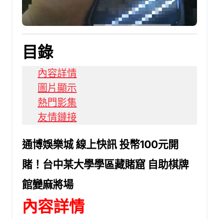
目錄
內容詳情
圖片顯示
熱門影集
友情鏈接
通博娛樂城 線上快訊 投幣100元開
賭！台中某大學學區藏賭窟 自助棋牌
館變麻將場
內容詳情