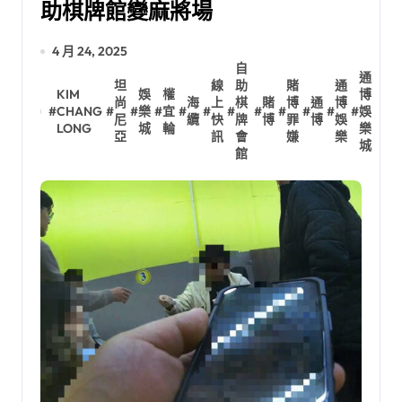
助棋牌館變麻將場
4 月 24, 2025
自
通
坦
線
助
賭
通
KIM
娛
權
博
尚
海
上
棋
賭
博
通
博
#
CHANG
#
#
樂
#
宜
#
#
#
#
#
#
#
#
娛
尼
纜
快
牌
博
罪
博
娛
LONG
城
輪
樂
亞
訊
會
嫌
樂
城
館