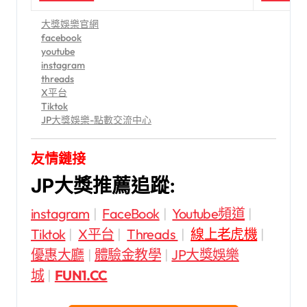
大獎娛樂官網
facebook
youtube
instagram
threads
X平台
Tiktok
JP大獎娛樂-點數交流中心
友情鏈接
JP大獎推薦追蹤:
instagram
|
FaceBook
|
Youtube頻道
|
Tiktok
|
X平台
|
Threads
|
線上老虎機
|
優惠大廳
|
體驗金教學
|
JP大獎娛樂
城
|
FUN1.CC