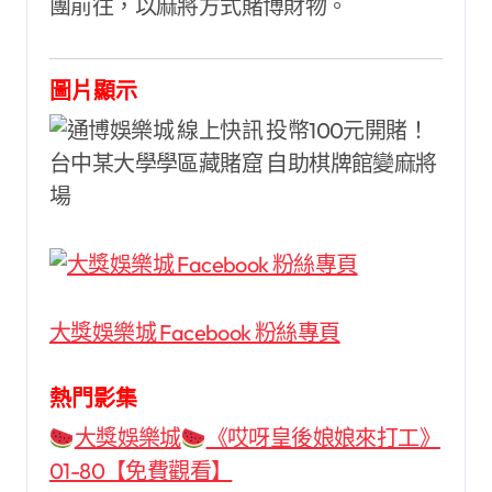
團前往，以麻將方式賭博財物。
圖片顯示
大獎娛樂城 Facebook 粉絲專頁
熱門影集
大獎娛樂城
《哎呀皇後娘娘來打工》
01-80【免費觀看】