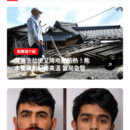
娛樂城介紹
強震浩劫後又降地獄酷熱！熊
本驚飆創紀錄高溫 當局急發警
告：白天外出作業恐送命！