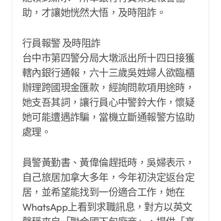
助，才讓她恍然大悟，及時阻詐。
行員報警 及時阻詐
台中市第四警分局大墩派出所十四日接獲
轄內銀行通報，六十三歲吳姓婦人欲臨櫃
辦理跨國現金匯款，經詢問款項用途時，
她支吾其詞，讓行員心中警鈴大作，懷疑
她可能遭遇詐騙，當機立斷通報警方協助
處理。
員警黃勤書、黃偉倫趕抵時，吳婦表示，
自己旅居加拿大多年，今年初決定返台定
居，並希望能找到一份適合工作，她在
WhatsApp上看到求職訊息，對方以英文