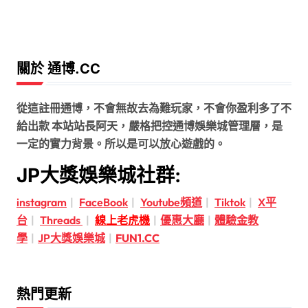
關於 通博.CC
從這註冊通博，不會無故去為難玩家，不會你盈利多了不
給出款 本站站長阿天，嚴格把控通博娛樂城管理層，是
一定的實力背景。所以是可以放心遊戲的。
JP大獎娛樂城社群:
instagram
|
FaceBook
|
Youtube頻道
|
Tiktok
|
X平
台
|
Threads
|
線上老虎機
|
優惠大廳
|
體驗金教
學
|
JP大獎娛樂城
|
FUN1.CC
熱門更新