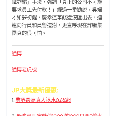
職詐騙」手法，強調「真正的公司不可能
要求員工先付款！」經過一番勸說，吳婦
才如夢初醒，慶幸這筆錢還沒匯出去，連
連向行員和員警道謝，更直呼現在詐騙集
團真的很可怕。
通博
通博老虎機
JP大獎最新優惠:
1.
業界最高真人退水0.6%起