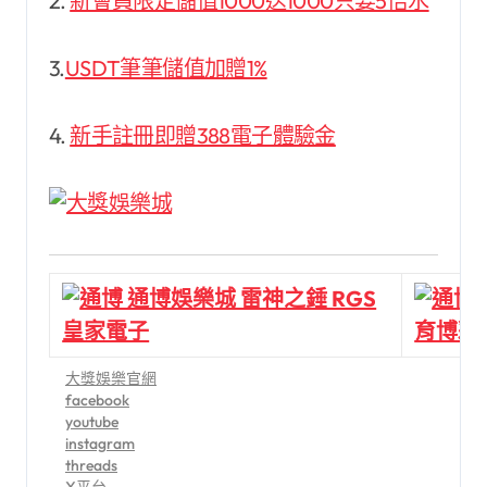
2.
新會員限定儲值1000送1000只要5倍水
3.
USDT筆筆儲值加贈1%
4.
新手註冊即贈388電子體驗金
大獎娛樂官網
facebook
youtube
instagram
threads
X平台