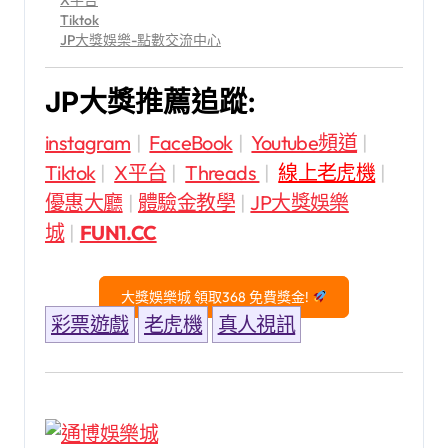
Tiktok
JP大獎娛樂-點數交流中心
JP大獎推薦追蹤:
instagram
|
FaceBook
|
Youtube頻道
|
Tiktok
|
X平台
|
Threads
|
線上老虎機
|
優惠大廳
|
體驗金教學
|
JP大獎娛樂
城
|
FUN1.CC
大獎娛樂城 領取368 免費獎金!
彩票遊戲
老虎機
真人視訊