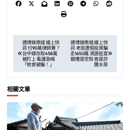
文
通博娛樂城 線上快
通博娛樂城 線上快
訊 付90萬律師費？
訊 老翁遭假投資騙
章
台中婦存款458萬
走1650萬 溯源追查
被盯上 看護急喊
銀樓是空殼 竟是詐
導
「她會被騙！」
團水房
覽
相關文章