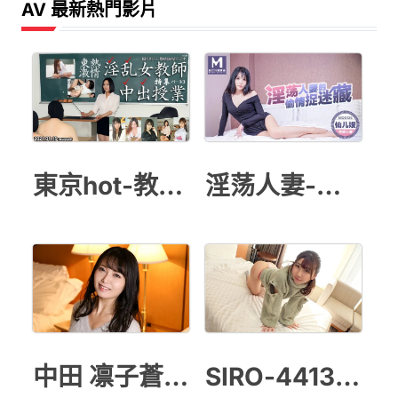
AV 最新熱門影片
東京hot-教師授業
淫荡人妻-仙儿媛
中田 凛子蒼い再会
SIRO-4413 初撮り