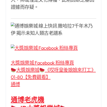
證據而存疑。
大獎娛樂城 Facebook 粉絲專頁
大獎娛樂城
《哎呀皇後娘娘來打工》
01-80【免費觀看】
通博
通博老虎機