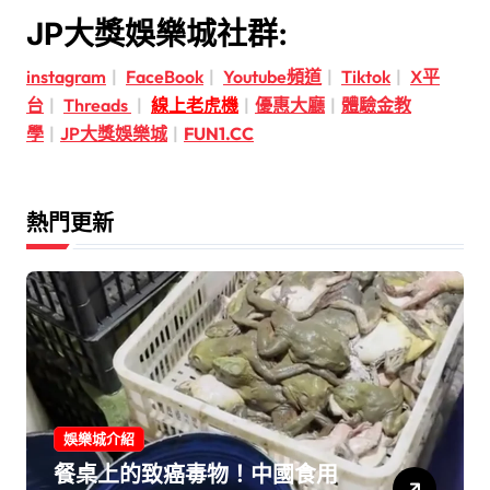
JP大獎娛樂城社群:
instagram
|
FaceBook
|
Youtube頻道
|
Tiktok
|
X平
台
|
Threads
|
線上老虎機
|
優惠大廳
|
體驗金教
學
|
JP大獎娛樂城
|
FUN1.CC
熱門更新
娛樂城介紹
餐桌上的致癌毒物！中國食用