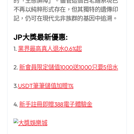
的「生態屏障」。儘管這個古老譜系現已
不再以純粹形式存在，但其獨特的遺傳印
記，仍可在現代北非族群的基因中追溯。
JP大獎最新優惠:
1.
業界最高真人退水0.6%起
2.
新會員限定儲值1000送1000只要5倍水
3.
USDT筆筆儲值加贈1%
4.
新手註冊即贈388電子體驗金