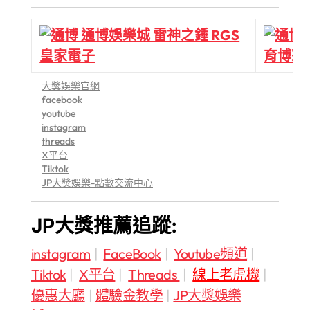
大獎娛樂官網
facebook
youtube
instagram
threads
X平台
Tiktok
JP大獎娛樂-點數交流中心
JP大獎推薦追蹤:
instagram
|
FaceBook
|
Youtube頻道
|
Tiktok
|
X平台
|
Threads
|
線上老虎機
|
優惠大廳
|
體驗金教學
|
JP大獎娛樂