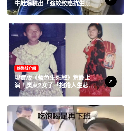
牛蛙爆驗出「強效致癌抗生
素」 黑心業者囂張嗆：官府檢
查隨便弄弄就好！
娛樂城介紹
現實版《藍色生死戀》荒謬上
演！廣東2女子「抱錯人生悲慘
37年」 一驗 DNA 全網看傻！