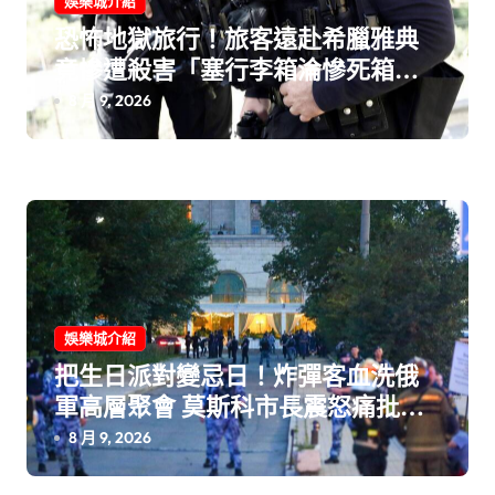
娛樂城介紹
恐怖地獄旅行！旅客遠赴希臘雅典
竟慘遭殺害「塞行李箱淪慘死箱
屍」 嫌犯阿富汗男落網！
8 月 9, 2026
娛樂城介紹
把生日派對變忌日！炸彈客血洗俄
軍高層聚會 莫斯科市長震怒痛批：
極度殘忍恐攻！
8 月 9, 2026