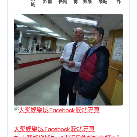
詐騙
快訊
博
娛樂
樂城
詐
城
大獎娛樂城 Facebook 粉絲專頁