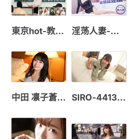
東京hot-教師授業
淫荡人妻-仙儿媛
中田 凛子蒼い再会
SIRO-4413 初撮り