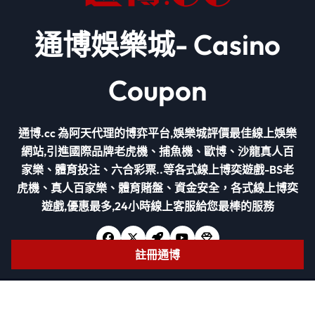
通博娛樂城- Casino
Coupon
通博.cc 為阿天代理的博弈平台,娛樂城評價最佳線上娛樂
網站,引進國際品牌老虎機、捕魚機、歐博、沙龍真人百
家樂、體育投注、六合彩票..等各式線上博奕遊戲-BS老
虎機、真人百家樂、體育賭盤、資金安全，各式線上博奕
遊戲,優惠最多,24小時線上客服給您最棒的服務
註冊通博
Copyright © All rights reserved |
通博.CC
,
賭場明哥
|
關