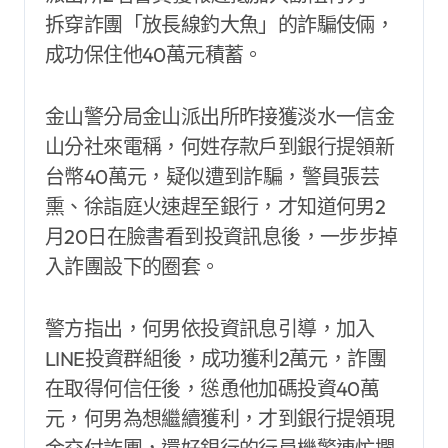
拆穿詐團「放長線釣大魚」的詐騙伎倆，
成功保住他40萬元積蓄。
金山警分局金山派出所昨接獲淡水一信金
山分社來電稱，何姓存款戶到銀行提領新
台幣40萬元，疑似遭到詐騙，警員張芸
熏、徐詣庭火速趕至銀行，才知道何男2
月20日在臉書看到投資訊息後，一步步掉
入詐團設下的圈套。
警方指出，何男依投資訊息引導，加入
LINE投資群組後，成功獲利2萬元，詐團
在取得何信任後，慫恿他加碼投資40萬
元，何男為想繼續獲利，才到銀行提領現