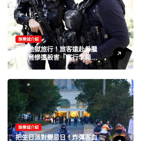
娛樂城介紹
恐怖地獄旅行！旅客遠赴希臘
雅典竟慘遭殺害「塞行李箱淪
慘死箱屍」 嫌犯阿富汗男落
網！
娛樂城介紹
把生日派對變忌日！炸彈客血