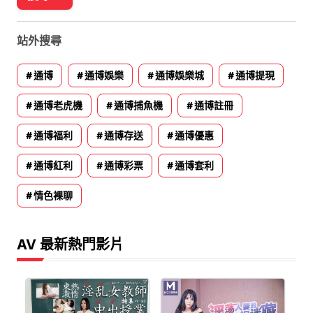
站外搜尋
通博
通博娛樂
通博娛樂城
通博提現
通博老虎機
通博捕魚機
通博註冊
通博福利
通博存送
通博優惠
通博紅利
通博彩票
通博套利
情色裸聊
AV 最新熱門影片