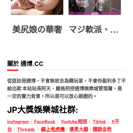
美尻娘の華奢
マジ軟派、初撮
關於 通博.CC
從這註冊通博，不會無故去為難玩家，不會你盈利多了不
給出款 本站站長阿天，嚴格把控通博娛樂城管理層，是
一定的實力背景。所以是可以放心遊戲的。
JP大獎娛樂城社群:
instagram
|
FaceBook
|
Youtube頻道
|
Tiktok
|
X平
台
|
Threads
|
線上老虎機
|
優惠大廳
|
體驗金教