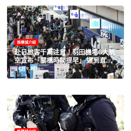
娛樂城介紹
赴日旅客千萬注意！羽田機場6大航
空宣布「關櫃時間提早」 遲到直接
流落街頭！
8 月 9, 2026