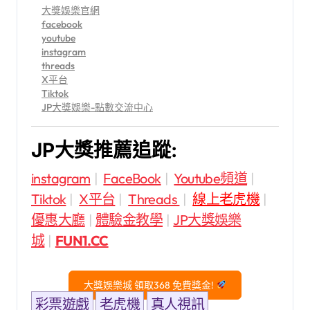
大獎娛樂官網
facebook
youtube
instagram
threads
X平台
Tiktok
JP大獎娛樂-點數交流中心
JP大獎推薦追蹤:
instagram
|
FaceBook
|
Youtube頻道
|
Tiktok
|
X平台
|
Threads
|
線上老虎機
|
優惠大廳
|
體驗金教學
|
JP大獎娛樂
城
|
FUN1.CC
大獎娛樂城 領取368 免費獎金!
彩票遊戲
老虎機
真人視訊