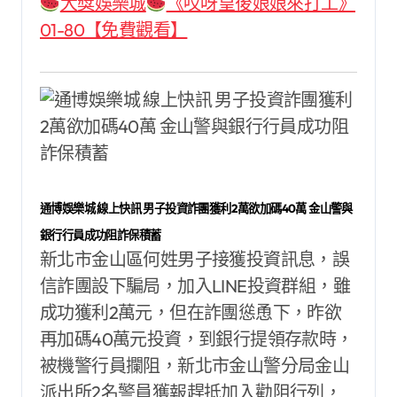
大獎娛樂城
《哎呀皇後娘娘來打工》
01-80【免費觀看】
通博娛樂城 線上快訊 男子投資詐團獲利2萬欲加碼40萬 金山警與
銀行行員成功阻詐保積蓄
新北市金山區何姓男子接獲投資訊息，誤
信詐團設下騙局，加入LINE投資群組，雖
成功獲利2萬元，但在詐團慫恿下，昨欲
再加碼40萬元投資，到銀行提領存款時，
被機警行員攔阻，新北市金山警分局金山
派出所2名警員獲報趕抵加入勸阻行列，