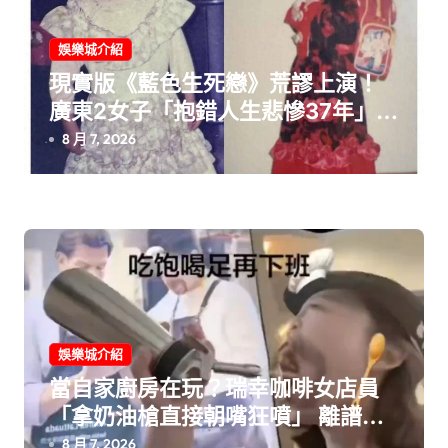
娛樂城介紹
現實版《藍色生死戀》荒謬上演！
廣東2女子「抱錯人生悲慘37年」
一驗 DNA 全網看傻！
8 月 7, 2026
娛樂城介紹
當自家廚房在玩？瑞幸咖啡女店員
「拿奶油槍直接朝嘴狂噴」 離譜畫
面曝光慘遭光速開除！
8 月 7, 2026