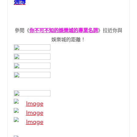
通博
參閱《
你不可不知的娛樂城的專業名詞
》拉近你與
娛樂城的距離！