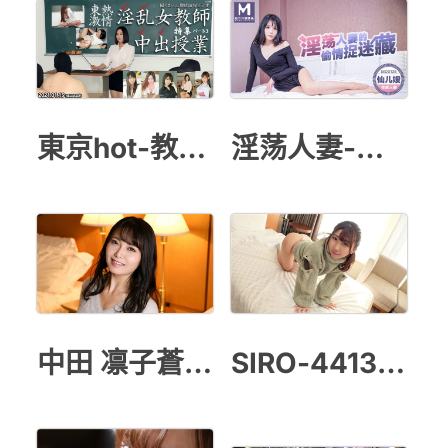
東京hot-教師授業
淫荡人妻-仙儿媛
中田 凛子蒼い再会
SIRO-4413 初撮り