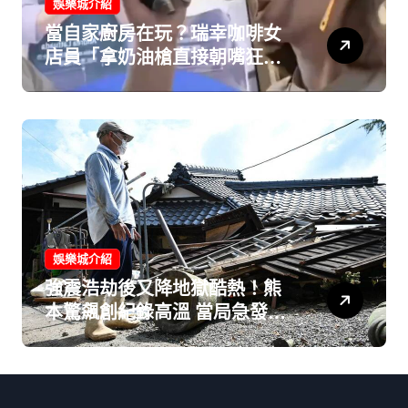
娛樂城介紹
當自家廚房在玩？瑞幸咖啡女
店員「拿奶油槍直接朝嘴狂
噴」 離譜畫面曝光慘遭光速開
除！
娛樂城介紹
強震浩劫後又降地獄酷熱！熊
本驚飆創紀錄高溫 當局急發警
告：白天外出作業恐送命！