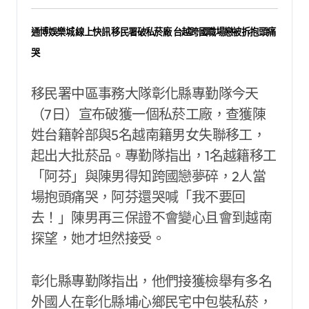
通博娛樂城 線上快訊 移民署破私菸廠 台越跨國職場戀被拆抱頭痛
哭
移民署中區事務大隊彰化縣專勤隊今天
（7日）宣布破獲一個私菸工廠，查獲陳
姓台籍幹部與5名越南籍男女失聯移工，
起出大批菸品。專勤隊指出，1名越籍移工
「阿芬」與陳男得知跨國戀夢碎，2人當
場抱頭痛哭，阿芬還哭喊「我不要回
去！」陳男再三保證不會變心且會到越南
探望，她才坦然接受。
彰化縣專勤隊指出，他們接獲檢舉有多名
外國人在彰化縣埔心鄉民宅中包裝私菸，