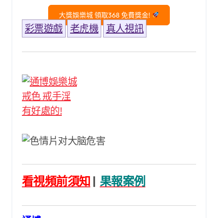
大獎娛樂城 領取368 免費獎金!
彩票遊戲
老虎機
真人視訊
看視頻前須知
|
果報案例