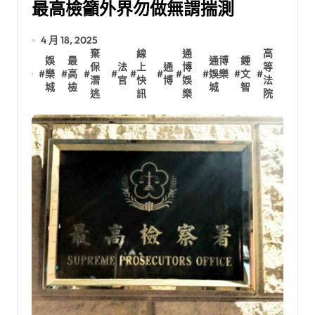
最高檢籲外界勿做無謂揣測
4 月 18, 2025
棄
線
通
高
娛
最
通博
鍾
保
法
上
通
博
等
#
樂
#
高
#
#
#
#
#
#
娛樂
#
文
#
潛
官
快
博
娛
法
城
檢
城
智
逃
訊
樂
院