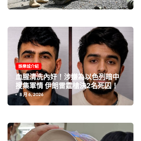
娛樂城介紹
血腥清洗內奸！涉嫌為以色列暗中
搜集軍情 伊朗雷霆槍決2名死囚！
8 月 6, 2026