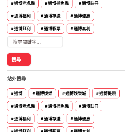
通博老虎機
通博捕魚機
通博註冊
通博福利
通博存送
通博優惠
通博紅利
通博彩票
通博套利
站外搜尋
通博
通博娛樂
通博娛樂城
通博提現
通博老虎機
通博捕魚機
通博註冊
通博福利
通博存送
通博優惠
通博紅利
通博彩票
通博套利