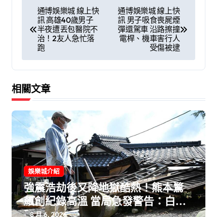
文
通博娛樂城 線上快
通博娛樂城 線上快
訊 高雄40歲男子
訊 男子吸食喪屍煙
章
半夜遭丟包醫院不
彈還駕車 沿路擦撞
治！2友人急忙落
電桿、機車害行人
導
跑
受傷被逮
覽
相關文章
娛樂城介紹
強震浩劫後又降地獄酷熱！熊本驚
飆創紀錄高溫 當局急發警告：白天
外出作業恐送命！
8 月 6, 2026