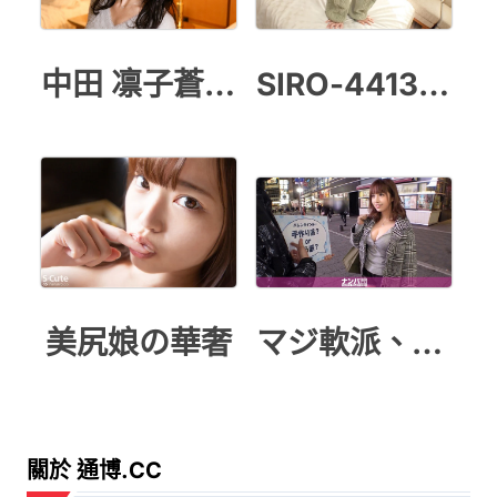
中田 凛子蒼い再会
SIRO-4413 初撮り
美尻娘の華奢
マジ軟派、初撮
關於 通博.CC