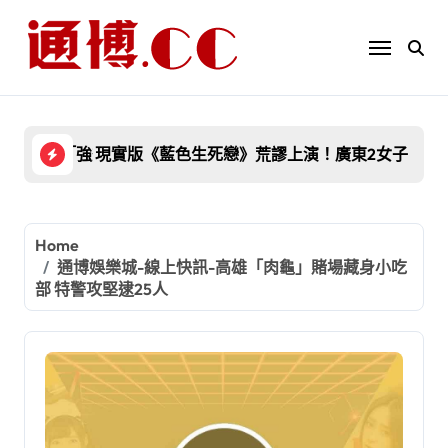
Skip
to
content
抗生素」 黑心業者囂張嗆：官府檢查隨便弄弄就好！
《藍色生死戀》荒謬上演！廣東2女子「抱錯人生悲慘37年」 一驗
當自家廚房在玩？瑞幸咖
Home
通博娛樂城-線上快訊-高雄「肉龜」賭場藏身小吃
部 特警攻堅逮25人