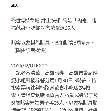
25人
賭客以象棋為賭具，查扣賭資6萬多元。
（圖由讀者提供）
2024/12/01 10:00
〔記者蔡清華／高雄報導〕高雄市警局靖
紀小組和楠梓警分局11月30日13時許，持
搜索票前往興楠路某飲食小吃店2樓搜
索，當場查獲賭場負責人74歲羅姓男子及
51歲賭客朱姓男子等25人，以象棋賭具賭
博金錢（俗稱肉龜），分別依賭博、社維