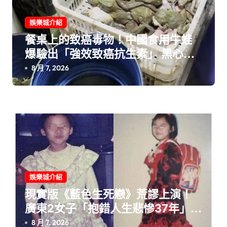
娛樂城介紹
餐桌上的致癌毒物！中國食用牛蛙
爆驗出「強效致癌抗生素」 黑心業
者囂張嗆：官府檢查隨便弄弄就
8 月 7, 2026
好！
娛樂城介紹
現實版《藍色生死戀》荒謬上演！
廣東2女子「抱錯人生悲慘37年」
一驗 DNA 全網看傻！
8 月 7, 2026