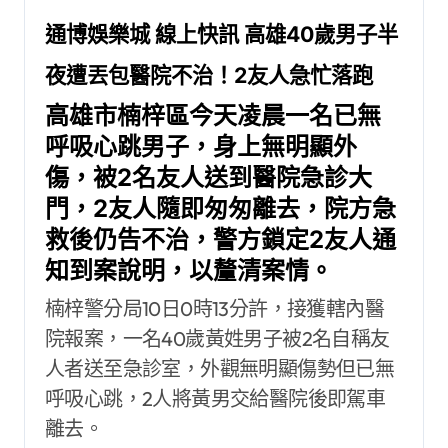
通博娛樂城 線上快訊 高雄40歲男子半
夜遭丟包醫院不治！2友人急忙落跑
高雄市楠梓區今天凌晨一名已無
呼吸心跳男子，身上無明顯外
傷，被2名友人送到醫院急診大
門，2友人隨即匆匆離去，院方急
救後仍告不治，警方鎖定2友人通
知到案說明，以釐清案情。
楠梓警分局10日0時13分許，接獲轄內醫
院報案，一名40歲黃姓男子被2名自稱友
人者送至急診室，外觀無明顯傷勢但已無
呼吸心跳，2人將黃男交給醫院後即駕車
離去。