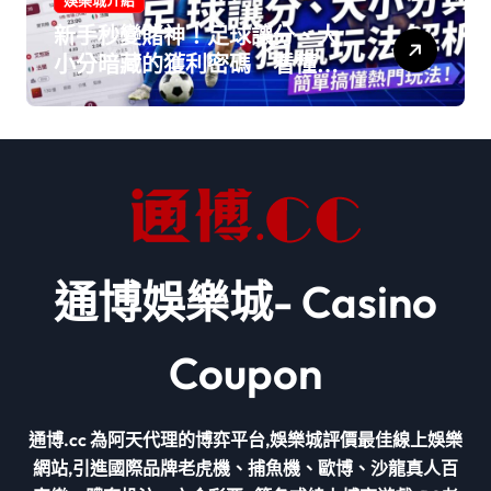
娛樂城介紹
新手秒變賭神！足球讓分、大
小分暗藏的獲利密碼，看懂這
篇直接贏在起跑線！
通博娛樂城- Casino
Coupon
通博.cc 為阿天代理的博弈平台,娛樂城評價最佳線上娛樂
網站,引進國際品牌老虎機、捕魚機、歐博、沙龍真人百