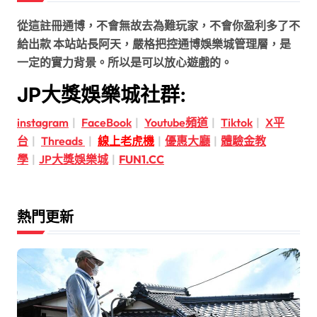
從這註冊通博，不會無故去為難玩家，不會你盈利多了不
給出款 本站站長阿天，嚴格把控通博娛樂城管理層，是
一定的實力背景。所以是可以放心遊戲的。
JP大獎娛樂城社群:
instagram
|
FaceBook
|
Youtube頻道
|
Tiktok
|
X平
台
|
Threads
|
線上老虎機
|
優惠大廳
|
體驗金教
學
|
JP大獎娛樂城
|
FUN1.CC
熱門更新