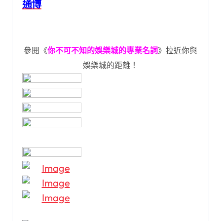
通博
參閱《
你不可不知的娛樂城的專業名詞
》拉近你與
娛樂城的距離！