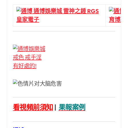
看視頻前須知
|
果報案例