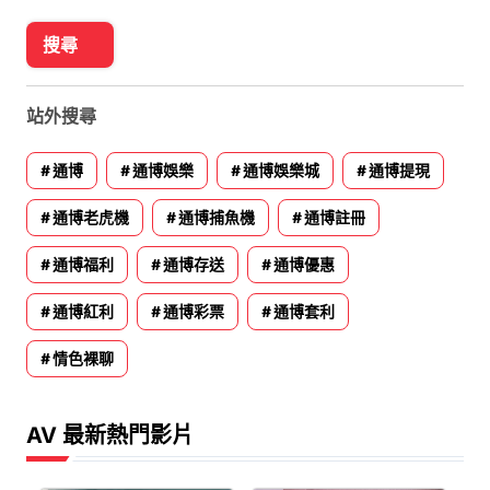
站外搜尋
通博
通博娛樂
通博娛樂城
通博提現
通博老虎機
通博捕魚機
通博註冊
通博福利
通博存送
通博優惠
通博紅利
通博彩票
通博套利
情色裸聊
AV 最新熱門影片