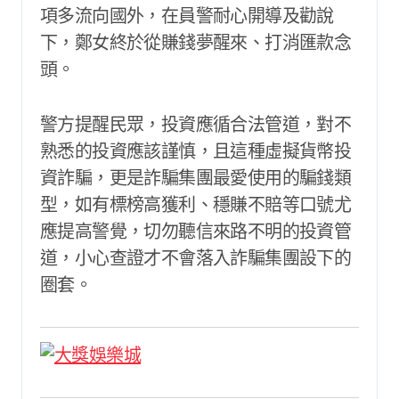
項多流向國外，在員警耐心開導及勸說
下，鄭女終於從賺錢夢醒來、打消匯款念
頭。
警方提醒民眾，投資應循合法管道，對不
熟悉的投資應該謹慎，且這種虛擬貨幣投
資詐騙，更是詐騙集團最愛使用的騙錢類
型，如有標榜高獲利、穩賺不賠等口號尤
應提高警覺，切勿聽信來路不明的投資管
道，小心查證才不會落入詐騙集團設下的
圈套。