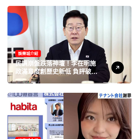
娛樂城介紹
民調崩盤跌落神壇！李在明施
政滿意度創歷史新低 負評破
50%驚爆「4大致命議題」全
面炸裂！