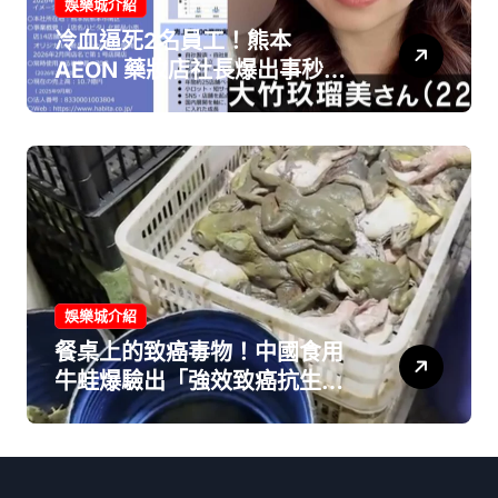
娛樂城介紹
冷血逼死2名員工！熊本
AEON 藥妝店社長爆出事秒神
隱 母公司「光速切割」引爆全
日圍剿炎上！
娛樂城介紹
餐桌上的致癌毒物！中國食用
牛蛙爆驗出「強效致癌抗生
素」 黑心業者囂張嗆：官府檢
查隨便弄弄就好！