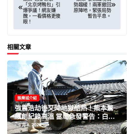
章
「北京烤鴨包」引
勢趨緩！兩軍撤回
爆爭議！網友嫌
原陣地，緊張局勢
導
醜，一看價格更傻
暫告平息。
眼！
覽
相關文章
娛樂城介紹
強震浩劫後又降地獄酷熱！熊本驚
飆創紀錄高溫 當局急發警告：白天
外出作業恐送命！
8 月 6, 2026