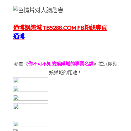
通博娛樂城 TB5288.COM FB粉絲專頁
通博
參閱《
你不可不知的娛樂城的專業名詞
》拉近你與
娛樂城的距離！