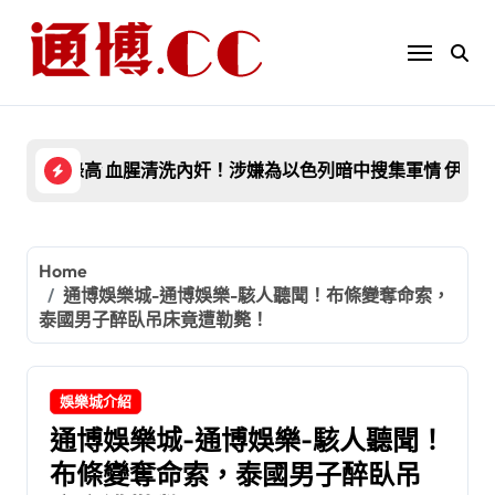
Skip
to
content
天外出作業恐送命！
以色列暗中搜集軍情 伊朗雷霆槍決2名死囚！
搭機慘成荒野求生！飛成都航班延誤4小
Home
通博娛樂城-通博娛樂-駭人聽聞！布條變奪命索，
泰國男子醉臥吊床竟遭勒斃！
娛樂城介紹
通博娛樂城-通博娛樂-駭人聽聞！
布條變奪命索，泰國男子醉臥吊