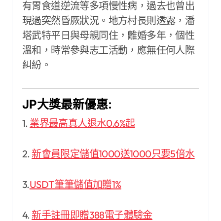
有胃食道逆流等多項慢性病，過去也曾出
現過突然昏厥狀況。地方村長則透露，潘
塔武特平日與母親同住，離婚多年，個性
溫和，時常參與志工活動，應無任何人際
糾紛。
JP大獎最新優惠:
1.
業界最高真人退水0.6%起
2.
新會員限定儲值1000送1000只要5倍水
3.
USDT筆筆儲值加贈1%
4.
新手註冊即贈388電子體驗金