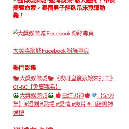
大獎娛樂城 Facebook 粉絲專頁
熱門影集
大獎娛樂城
《哎呀皇後娘娘來打工》
01-80【免費觀看】
大獎娛樂城
日結男神
【全99
集】#短劇 #職場 #愛情 #爽片 #日結男神
通博