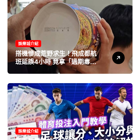
娛樂城介紹
搭機慘成荒野求生！飛成都航
班延誤4小時 竟拿「過期毒泡
麵」打發乘客爆火大開轟！
娛樂城介紹