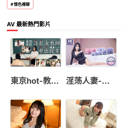
情色裸聊
AV 最新熱門影片
東京hot-教師授業
淫荡人妻-仙儿媛