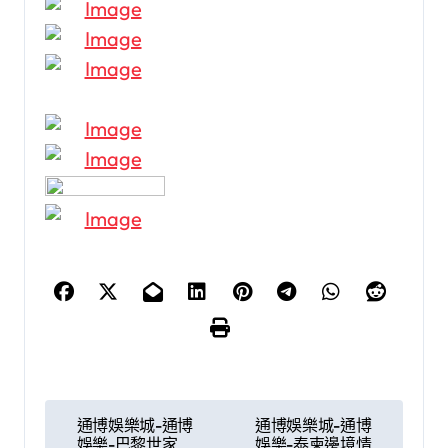
文
通博娛樂城-通博
通博娛樂城-通博
娛樂-巴黎世家
娛樂-泰柬邊境情