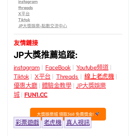
instagram
threads
X平台
Tiktok
JP大獎娛樂-點數交流中心
友情鏈接
JP大獎推薦追蹤:
instagram
|
FaceBook
|
Youtube頻道
|
Tiktok
|
X平台
|
Threads
|
線上老虎機
|
優惠大廳
|
體驗金教學
|
JP大獎娛樂
城
|
FUN1.CC
大獎娛樂城 領取368 免費獎金!
彩票遊戲
老虎機
真人視訊