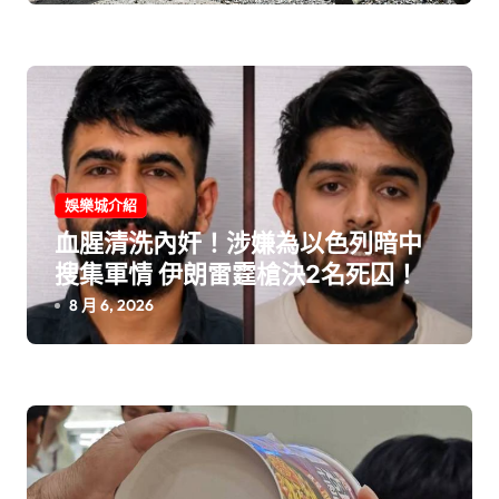
娛樂城介紹
血腥清洗內奸！涉嫌為以色列暗中
搜集軍情 伊朗雷霆槍決2名死囚！
8 月 6, 2026