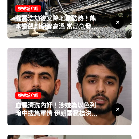
娛樂城介紹
強震浩劫後又降地獄酷熱！熊
本驚飆創紀錄高溫 當局急發警
告：白天外出作業恐送命！
娛樂城介紹
血腥清洗內奸！涉嫌為以色列
暗中搜集軍情 伊朗雷霆槍決2
名死囚！