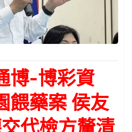
通博-博彩資
園餵藥案 侯友
德交代檢方釐清