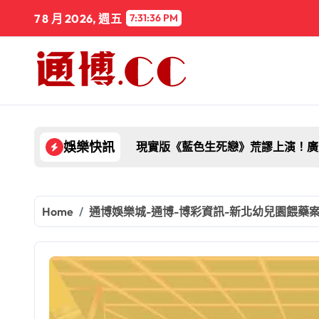
Skip
7 8 月 2026, 週五
7:31:37 PM
to
content
現實版《藍色生死戀》荒謬上演！廣東
娛樂快訊
Home
通博娛樂城-通博-博彩資訊-新北幼兒園餵藥