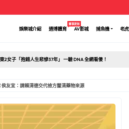
賽事更新
娛樂城介紹
通博體育
AV影城
捕魚機
老虎
2女子「抱錯人生悲慘37年」 一驗 DNA 全網看傻！
案 侯友宜：請賴清德交代檢方釐清藥物來源