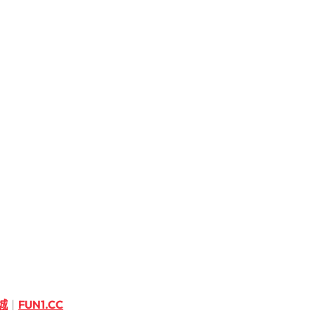
城
|
FUN1.CC