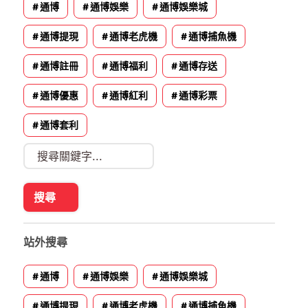
通博
通博娛樂
通博娛樂城
通博提現
通博老虎機
通博捕魚機
通博註冊
通博福利
通博存送
通博優惠
通博紅利
通博彩票
通博套利
站外搜尋
通博
通博娛樂
通博娛樂城
通博提現
通博老虎機
通博捕魚機