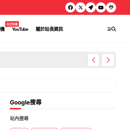
出分快速
機
YouTube
關於站長資訊
當自家
Google搜尋
站內搜尋