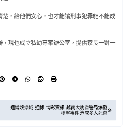
清楚，給他們安心，也才能讓刑事犯罪能不能成
辦，現也成立私幼專案辦公室，提供家長一對一
通博娛樂城-通博-博彩資訊-越南大叻省警局爆發
槍擊事件 造成多人死傷