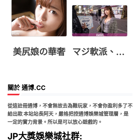
美尻娘の華奢
マジ軟派、初撮
關於 通博.CC
從這註冊通博，不會無故去為難玩家，不會你盈利多了不
給出款 本站站長阿天，嚴格把控通博娛樂城管理層，是
一定的實力背景。所以是可以放心遊戲的。
JP大獎娛樂城社群: