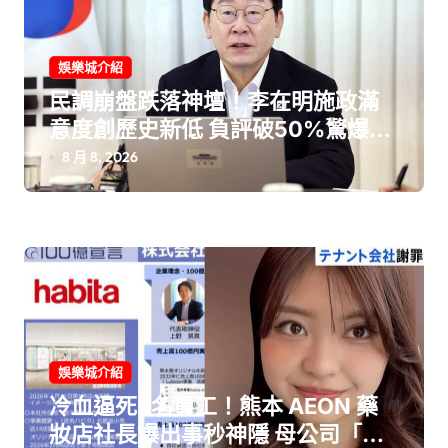
娛樂城介紹
民調崩盤跌落神壇！李在明施政滿
意度創歷史新低 負評破50%驚爆
「4大致命議題」全面炸裂！
8 月 8, 2026
娛樂城介紹
冷血逼死2名員工！熊本 AEON 藥
妝店社長爆出事秒神隱 母公司「光