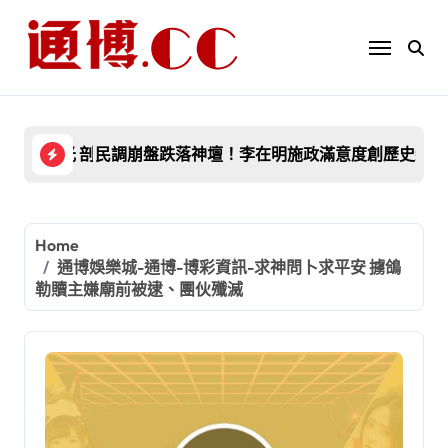
Skip
to
content
 全網看傻！
鍵轉折曝光 剖析「三方暗黑角力」背後真相！
民調崩盤跌落神壇！李在明施政滿意度創歷史新低 
冷血
Home
通博娛樂城-通博-博彩資訊-求神問卜求平安 擄鴿
勒贖主嫌廟前被逮、團伙殲滅