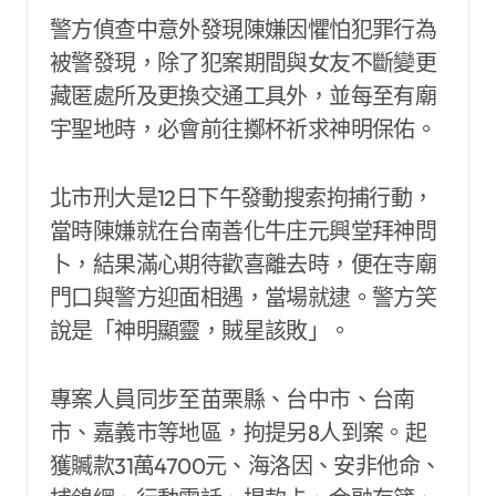
警方偵查中意外發現陳嫌因懼怕犯罪行為
被警發現，除了犯案期間與女友不斷變更
藏匿處所及更換交通工具外，並每至有廟
宇聖地時，必會前往擲杯祈求神明保佑。
北市刑大是12日下午發動搜索拘捕行動，
當時陳嫌就在台南善化牛庄元興堂拜神問
卜，結果滿心期待歡喜離去時，便在寺廟
門口與警方迎面相遇，當場就逮。警方笑
說是「神明顯靈，賊星該敗」。
專案人員同步至苗栗縣、台中市、台南
市、嘉義市等地區，拘提另8人到案。起
獲贓款31萬4700元、海洛因、安非他命、