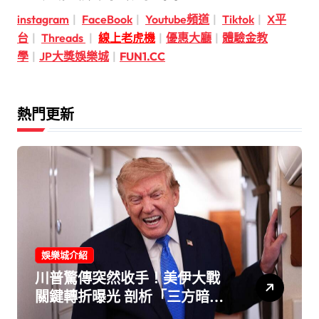
instagram
|
FaceBook
|
Youtube頻道
|
Tiktok
|
X平
台
|
Threads
|
線上老虎機
|
優惠大廳
|
體驗金教
學
|
JP大獎娛樂城
|
FUN1.CC
熱門更新
娛樂城介紹
川普驚傳突然收手！美伊大戰
關鍵轉折曝光 剖析「三方暗黑
角力」背後真相！