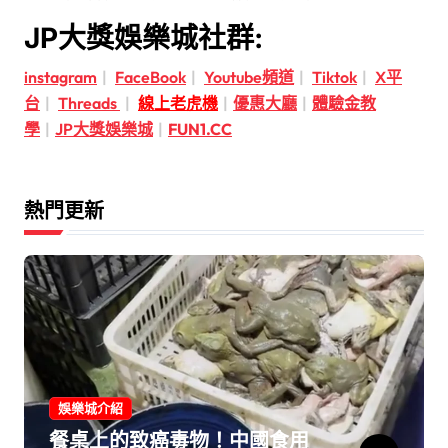
JP大獎娛樂城社群:
instagram
|
FaceBook
|
Youtube頻道
|
Tiktok
|
X平
台
|
Threads
|
線上老虎機
|
優惠大廳
|
體驗金教
學
|
JP大獎娛樂城
|
FUN1.CC
熱門更新
娛樂城介紹
餐桌上的致癌毒物！中國食用