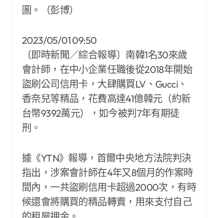
圖。（彭博）
2023/05/01 09:50
〔即時新聞／綜合報導〕南韓1名30來歲
會計師，在中小企業任職後從2018年開始
盜刷公司信用卡，大肆購買LV、Gucci、
香奈兒等精品，花費高達41億韓元（約新
台幣9392萬元），如今被判7年有期徒
刑。
據《YTN》報導，首爾中央地方法院判決
指出，涉案會計師在4年又8個月的作案時
間內，一共盜刷信用卡超過2000次，有時
候還會將購買的精品轉賣，用來支付自己
的租屋押金。