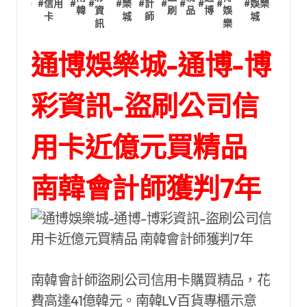
#
信用
#
#
#
樂
#
計
#
#
#
#
#
娛樂
韓
資
刷
品
博
娛
卡
城
師
城
訊
樂
通博娛樂城-通博-博
彩資訊-盜刷公司信
用卡近億元買精品
南韓會計師獲判7年
南韓會計師盜刷公司信用卡購買精品，花
費高達41億韓元。南韓LV百貨專櫃示意