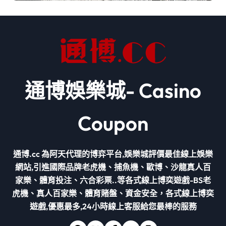
通博娛樂城- Casino
Coupon
通博.cc 為阿天代理的博弈平台,娛樂城評價最佳線上娛樂
網站,引進國際品牌老虎機、捕魚機、歐博、沙龍真人百
家樂、體育投注、六合彩票..等各式線上博奕遊戲-BS老
虎機、真人百家樂、體育賭盤、資金安全，各式線上博奕
遊戲,優惠最多,24小時線上客服給您最棒的服務