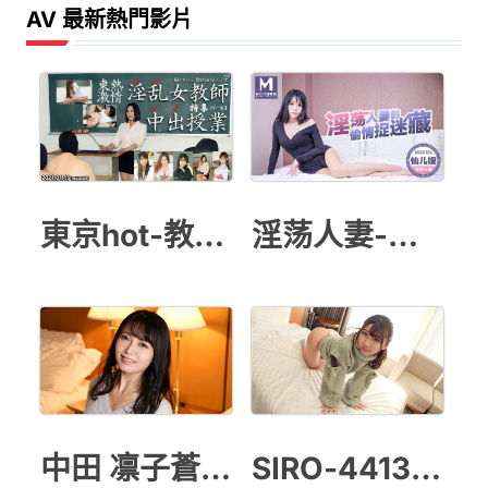
AV 最新熱門影片
東京hot-教師授業
淫荡人妻-仙儿媛
中田 凛子蒼い再会
SIRO-4413 初撮り