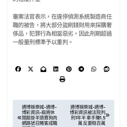
審案法官表示，在違停偵測系統製造商任
職的被告，將大部分盜刷錢財用來採購奢
侈品，犯罪行為相當惡劣，因此刑期超過
一般量刑標準予以重判。
文
通博娛樂城-通博-
通博娛樂城-通博-
博彩資訊-麻將休
博彩資訊被法院判
章
閒館掛羊頭賣狗肉
刑1年半 車手賺1.5
網路號召賭客成職
萬 反要賠百萬