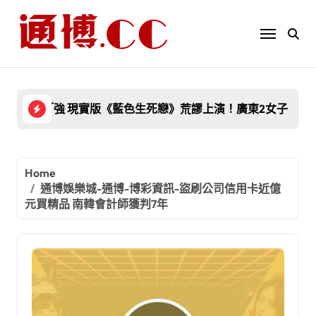
Skip
to
content
蛙爆驗出「強效致癌抗生素」 黑心業者囂張嗆：官府檢查隨便
現實版《藍色生死戀》荒謬上演！廣東2女子「抱錯人
當
Home
通博娛樂城-通博-博彩資訊-盜刷公司信用卡近億
元買精品 南韓會計師獲判7年