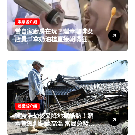
娛樂城介紹
當自家廚房在玩？瑞幸咖啡女
店員「拿奶油槍直接朝嘴狂
噴」 離譜畫面曝光慘遭光速開
除！
娛樂城介紹
強震浩劫後又降地獄酷熱！熊
本驚飆創紀錄高溫 當局急發警
告：白天外出作業恐送命！