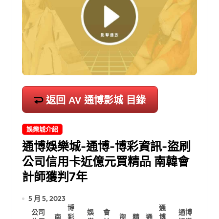
返回 AV 通博影城 目錄
娛樂城介紹
通博娛樂城-通博-博彩資訊-盜刷
公司信用卡近億元買精品 南韓會
計師獲判7年
5 月 5, 2023
博
通
公司
娛
會
通博
南
彩
盜
精
通
博