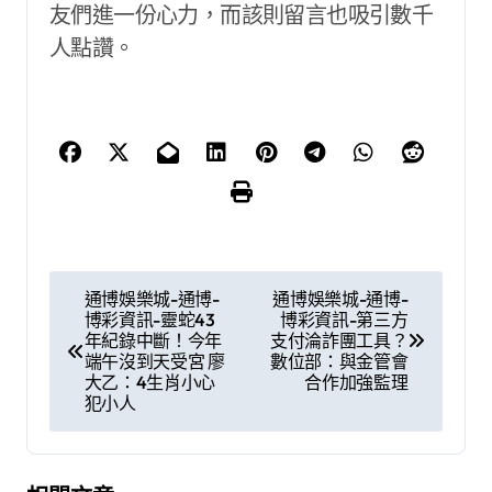
友們進一份心力，而該則留言也吸引數千
人點讚。
文
通博娛樂城-通博-
通博娛樂城-通博-
博彩資訊-靈蛇43
博彩資訊-第三方
章
年紀錄中斷！今年
支付淪詐團工具？
端午沒到天受宮 廖
數位部：與金管會
導
大乙：4生肖小心
合作加強監理
犯小人
覽