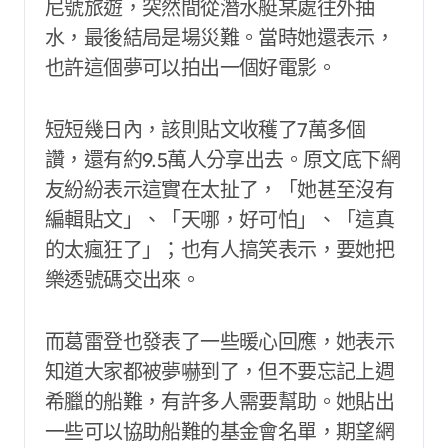
尼號旅遊，突然間從潛水艇某處往外抽
水，最後結局是場災難。當時她還表示，
也許這個夢可以拍出一個好電影。
短短幾日內，該則貼文收穫了7萬多個
讚，還有約9.5萬人分享出去。原文底下網
友紛紛表示這實在太扯了，「她甚至沒有
編輯貼文」、「天哪，好可怕」、「這真
的太瘋狂了」；也有人搞笑表示，要她把
樂透號碼交出來。
而葛雷登也發表了一些暖心回應，她表示
知道大家都被夢嚇到了，但不要忘記上週
希臘的船難，有許多人需要幫助。她貼出
一些可以協助船難的基金會名單，期望網