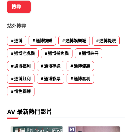
站外搜尋
通博
通博娛樂
通博娛樂城
通博提現
通博老虎機
通博捕魚機
通博註冊
通博福利
通博存送
通博優惠
通博紅利
通博彩票
通博套利
情色裸聊
AV 最新熱門影片