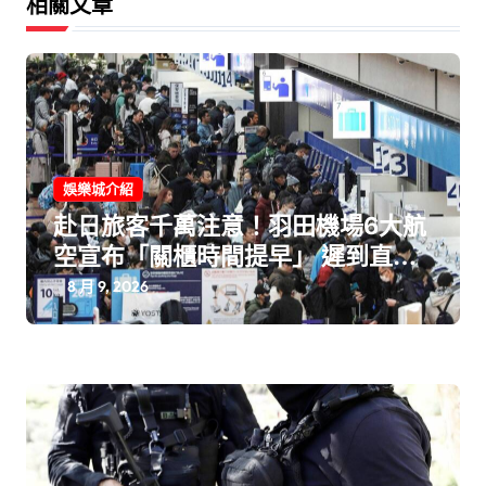
相關文章
娛樂城介紹
赴日旅客千萬注意！羽田機場6大航
空宣布「關櫃時間提早」 遲到直接
流落街頭！
8 月 9, 2026