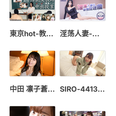
東京hot-教師授業
淫荡人妻-仙儿媛
中田 凛子蒼い再会
SIRO-4413 初撮り