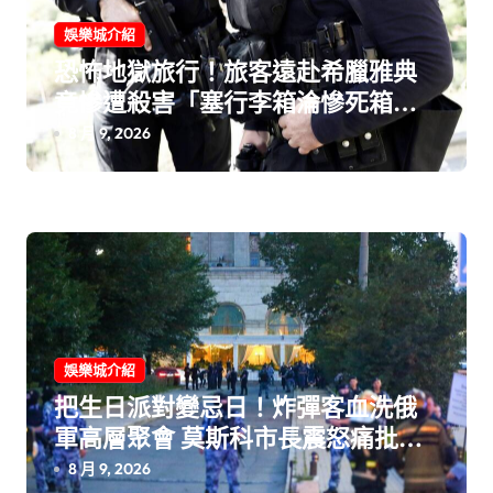
娛樂城介紹
恐怖地獄旅行！旅客遠赴希臘雅典
竟慘遭殺害「塞行李箱淪慘死箱
屍」 嫌犯阿富汗男落網！
8 月 9, 2026
娛樂城介紹
把生日派對變忌日！炸彈客血洗俄
軍高層聚會 莫斯科市長震怒痛批：
極度殘忍恐攻！
8 月 9, 2026