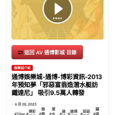
返回 AV 通博影城 目錄
娛樂城介紹
通博娛樂城-通博-博彩資訊-2013
年預知夢「邪惡富翁造潛水艇訪
鐵達尼」 吸引9.5萬人轉發
6 月 28, 2023
娛
潛
鐵
博彩
通
通博
邪惡
#
Titan
#
#
樂
#
水
#
#
#
#
達