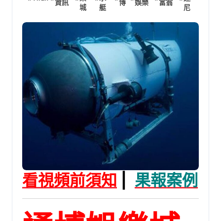
資訊
博
娛樂
富翁
城
艇
尼
看視頻前須知
|
果報案例