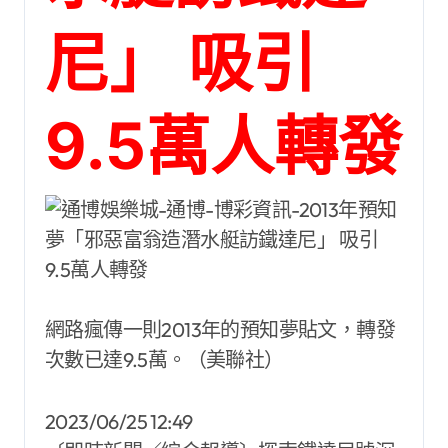
尼」 吸引
9.5萬人轉發
網路瘋傳一則2013年的預知夢貼文，轉發
次數已達9.5萬。（美聯社）
2023/06/25 12:49