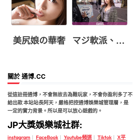
美尻娘の華奢
マジ軟派、初撮
關於 通博.CC
從這註冊通博，不會無故去為難玩家，不會你盈利多了不
給出款 本站站長阿天，嚴格把控通博娛樂城管理層，是
一定的實力背景。所以是可以放心遊戲的。
JP大獎娛樂城社群:
instagram
|
FaceBook
|
Youtube頻道
|
Tiktok
|
X平