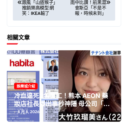
章
跟風「山道猴子」
雨中比讚！前黑澀
推銷樂高模型 網
會斯亞「不是不
導
笑：IKEA輸了
報，時候未到」
覽
相關文章
娛樂城介紹
冷血逼死2名員工！熊本 AEON 藥
妝店社長爆出事秒神隱 母公司「光
速切割」引爆全日圍剿炎上！
8 月 8, 2026