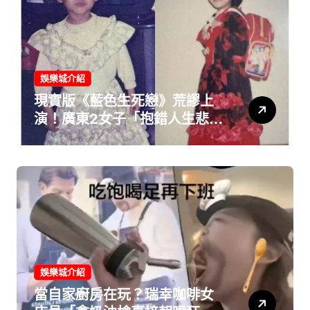
娛樂城介紹
現實版《藍色生死戀》荒謬上
演！廣東2女子「抱錯人生悲慘
37年」 一驗 DNA 全網看傻！
娛樂城介紹
當自家廚房在玩？瑞幸咖啡女