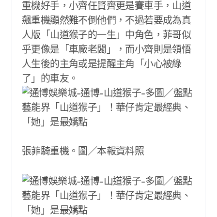
重機好手，小齊任賢齊更是賽車手，山道
飆重機顯然難不倒他們，不過若要成為真
人版「山道猴子的一生」中角色，菲哥似
乎更像是「車廠老闆」，而小齊則是領悟
人生後的主角或是提醒主角「小心被綠
了」的車友。
張菲騎重機。圖／本報資料照