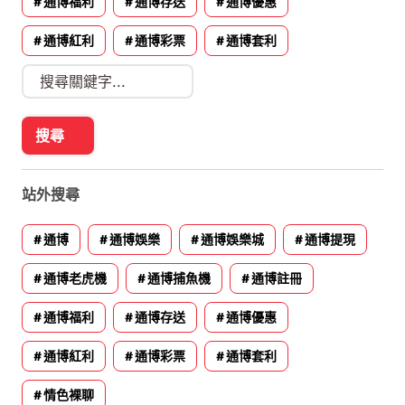
通博福利
通博存送
通博優惠
通博紅利
通博彩票
通博套利
站外搜尋
通博
通博娛樂
通博娛樂城
通博提現
通博老虎機
通博捕魚機
通博註冊
通博福利
通博存送
通博優惠
通博紅利
通博彩票
通博套利
情色裸聊