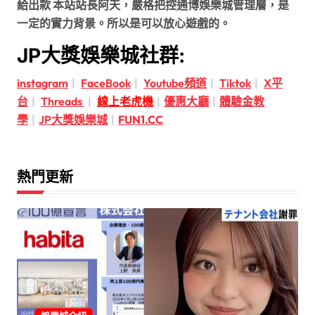
給出款 本站站長阿天，嚴格把控通博娛樂城管理層，是
一定的實力背景。所以是可以放心遊戲的。
JP大獎娛樂城社群:
instagram
|
FaceBook
|
Youtube頻道
|
Tiktok
|
X平
台
|
Threads
|
線上老虎機
|
優惠大廳
|
體驗金教
學
|
JP大獎娛樂城
|
FUN1.CC
熱門更新