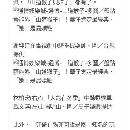
淇，「山道猴子與妹子」都有了。
謝坤達在電視劇中騎重機耍帥。圖／台視
提供
林柏宏(右)在「大約在冬季」中騎乘機車
載文淇(左)上陽明山。圖／周子娛樂提供
此外，「菲哥」張菲可說是圈中知名的玩