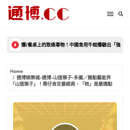
Skip
to
content
割」引爆全日圍剿炎上！
牛蛙爆驗出「強效致癌抗生素」 黑心業者囂張嗆：官府檢查隨便
現實版《藍色生死戀》荒謬上演！廣東2女子「抱錯
當
Home
通博娛樂城-通博-山道猴子-多圖／盤點藝能界
「山道猴子」！華仔肯定最經典、「她」是最嬌點