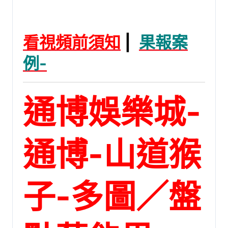
看視頻前須知
|
果報案
例-
通博娛樂城-
通博-山道猴
子-多圖／盤