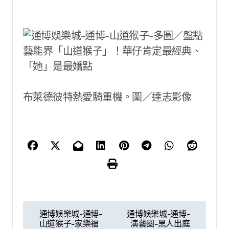
布萊德彼特熱愛騎重機。圖／達志影像
文
通博娛樂城-通博-
通博娛樂城-通博-
山道猴子-家樂福
演藝圈-黑人出庭