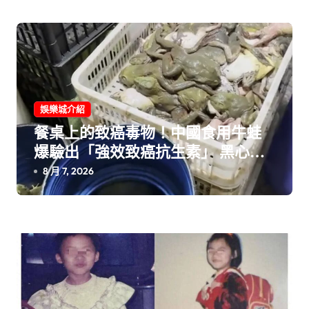
娛樂城介紹
餐桌上的致癌毒物！中國食用牛蛙
爆驗出「強效致癌抗生素」 黑心業
者囂張嗆：官府檢查隨便弄弄就
8 月 7, 2026
好！