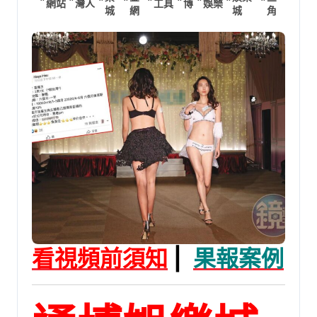
網站
灣人
工具
博
娛樂
城
網
城
角
看視頻前須知
|
果報案例