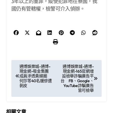
3年以上的重罪，縱使犯罪地在寮國，我
國仍有管轄權，檢警可介入偵辦。
文
通博娛樂城-通博-
通博娛樂城-通博-
現金網-吸金集團
現金網-165官網增
章
成員滲透貴婦圈
設檢舉詐騙廣告平
何莎等40名媛慘遭
台 FB、Google、
導
剝皮
YouTube詐騙廣告
皆可檢舉
覽
相關文章