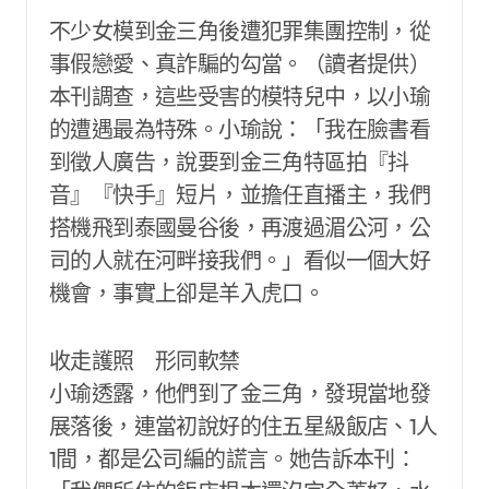
不少女模到金三角後遭犯罪集團控制，從
事假戀愛、真詐騙的勾當。（讀者提供）
本刊調查，這些受害的模特兒中，以小瑜
的遭遇最為特殊。小瑜說：「我在臉書看
到徵人廣告，說要到金三角特區拍『抖
音』『快手』短片，並擔任直播主，我們
搭機飛到泰國曼谷後，再渡過湄公河，公
司的人就在河畔接我們。」看似一個大好
機會，事實上卻是羊入虎口。
收走護照 形同軟禁
小瑜透露，他們到了金三角，發現當地發
展落後，連當初說好的住五星級飯店、1人
1間，都是公司編的謊言。她告訴本刊：