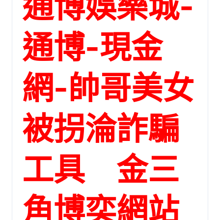
通博娛樂城-
通博-現金
網-帥哥美女
被拐淪詐騙
工具 金三
角博奕網站