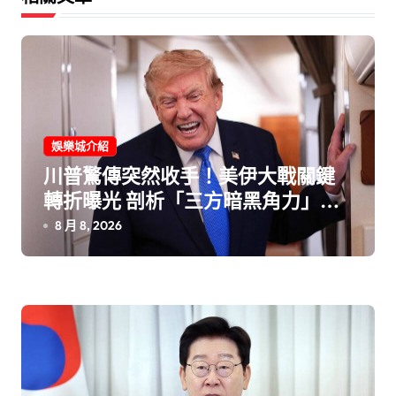
娛樂城介紹
川普驚傳突然收手！美伊大戰關鍵
轉折曝光 剖析「三方暗黑角力」背
後真相！
8 月 8, 2026