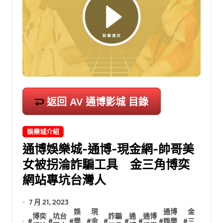
返回 AV 通博影城 目錄
娛樂城介紹
通博娛樂城-通博-現金網-帥哥美
女被拐淪詐騙工具 金三角博奕
網站專坑台灣人
7 月 21, 2023
娛
現
通博
金
博奕
坑台
詐騙
通
通博
#
#
#
樂
#
金
#
#
#
#
娛樂
#
三