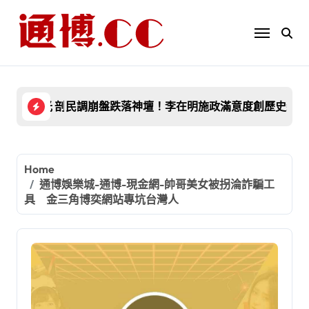
Skip
to
content
意度創歷史新低 負評破50%驚爆「4大致命議題」全面炸裂！
冷血逼死2名員工！熊本 AEON 藥妝店社長爆出
餐
Home
通博娛樂城-通博-現金網-帥哥美女被拐淪詐騙工
具 金三角博奕網站專坑台灣人