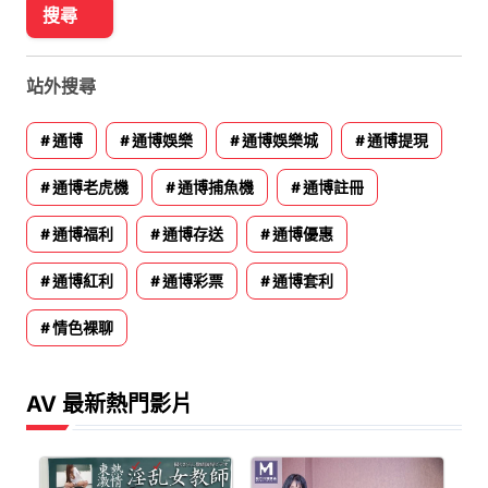
站外搜尋
通博
通博娛樂
通博娛樂城
通博提現
通博老虎機
通博捕魚機
通博註冊
通博福利
通博存送
通博優惠
通博紅利
通博彩票
通博套利
情色裸聊
AV 最新熱門影片