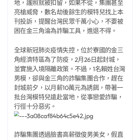
地，護照就被扣留，如果不從，集團甚至
亮槍威脅，數名劫後餘生的模特兒找上本
刊投訴，提醒台灣民眾千萬小心，不要被
困在金三角淪為詐騙工具，進退不得。
全球新冠肺炎疫情失控，位於寮國的金三
角經濟特區為了防疫，2月26日起封城，
並實施入境隔離政策。不過，1名賴姓台灣
男模，卻與金三角的詐騙集團合作，趕在
封城前夕，以月薪10萬元為誘餌，帶著一
批台灣模特兒遠赴當地，從事戀愛詐騙，
行徑十分惡劣。
詐騙集團透過臉書高薪徵俊男美女，假直