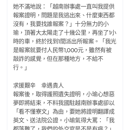
她不滿地說：「越南辦事處一直叫我提供
報案證明，問題是我逃出來、什麼東西都
沒有，我要找誰報案？」十分無力的小
瑜，頂著大太陽走了十幾公里，再坐了1小
時的車，終於找到1間派出所報案。「我光
是報案就要付人民幣1,000元，雖然有被
敲詐的感覺，但在那種地方，不給不
行。」
求援艱辛 幸遇貴人
報案後，取得護照遺失證明，小瑜心想惡
夢即將結束，不料我國駐越南辦事處卻以
「看不懂寮文」為由，要她將證明翻譯成
英文、送法院公證。小瑜氣得大罵：「我
都落難了，我們的外交官是不是有病？」