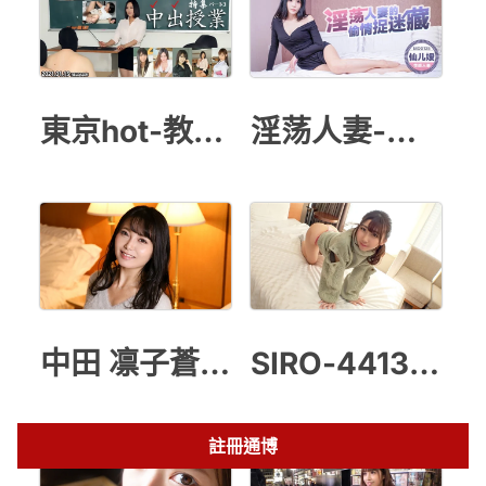
東京hot-教師授業
淫荡人妻-仙儿媛
中田 凛子蒼い再会
SIRO-4413 初撮り
註冊通博