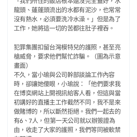
「我們所住的飯店根本還沒完全蓋好，水
龍頭、蓮蓬頭流出的水都有泥沙，也常常
沒有熱水，必須要洗冷水澡。」但是為了
工作，她將這一切的苦都往肚子裡吞。
犯罪集團扣留台灣模特兒的護照，甚至亮
槍威脅，要求他們幫忙詐騙。（圖為示意
畫面）
不久，當小瑜與公司幹部談論工作內容
時，卻讓她傻眼，小瑜說：「他們要求我
在博奕網站上開視訊給客人看，但這與當
初講好的直播主工作截然不同，我不是來
做賭博的，所以斷然拒絕。我們一起去的
有6、7人，但第一天公司就以辦簽證為
由，收走了大家的護照，我們等同被軟禁