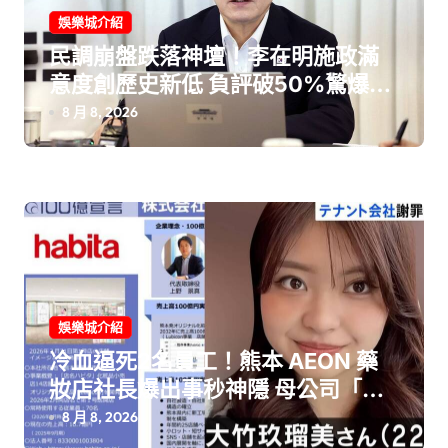
娛樂城介紹
民調崩盤跌落神壇！李在明施政滿
意度創歷史新低 負評破50%驚爆
「4大致命議題」全面炸裂！
8 月 8, 2026
娛樂城介紹
冷血逼死2名員工！熊本 AEON 藥
妝店社長爆出事秒神隱 母公司「光
速切割」引爆全日圍剿炎上！
8 月 8, 2026