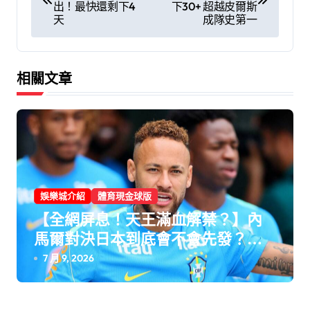
章
出！最快還剩下4
下30+ 超越皮爾斯
天
成隊史第一
導
覽
相關文章
娛樂城介紹
體育現金球版
【全網屏息！天王滿血解禁？】內
馬爾對決日本到底會不會先發？巴
西主帥給出底線代碼：他至少能瘋
7 月 9, 2026
狂肆虐 15 分鐘！