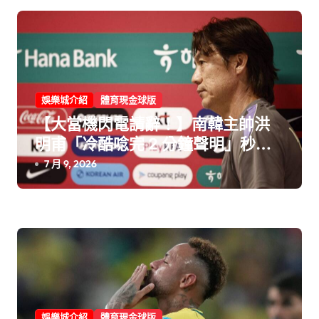
娛樂城介紹
體育現金球版
【大當機閃電請辭！】南韓主帥洪
明甫「冷酷唸完 2 分鐘聲明」秒速
走人！強硬拒絕所有提問：多說多
7 月 9, 2026
錯，我怕被誤會！
娛樂城介紹
體育現金球版