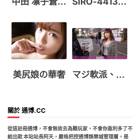
中田 凛子蒼い再会
SIRO-4413 初撮り
美尻娘の華奢
マジ軟派、初撮
關於 通博.CC
從這註冊通博，不會無故去為難玩家，不會你盈利多了不
給出款 本站站長阿天，嚴格把控通博娛樂城管理層，是