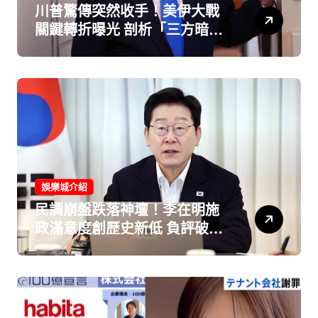
川普驚傳突然收手！美伊大戰
關鍵轉折曝光 剖析「三方暗黑
角力」背後真相！
娛樂城介紹
民調崩盤跌落神壇！李在明施
政滿意度創歷史新低 負評破
50%驚爆「4大致命議題」全
面炸裂！