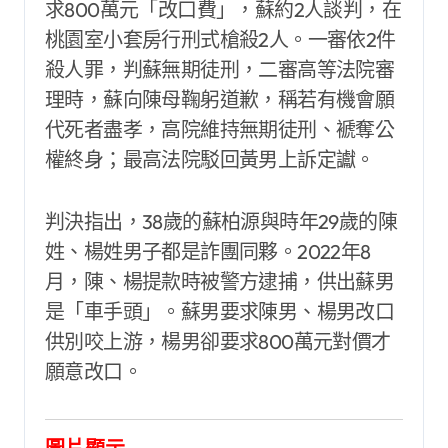
求800萬元「改口費」，蘇約2人談判，在
桃園室小套房行刑式槍殺2人。一審依2件
殺人罪，判蘇無期徒刑，二審高等法院審
理時，蘇向陳母鞠躬道歉，稱若有機會願
代死者盡孝，高院維持無期徒刑、褫奪公
權終身；最高法院駁回黃男上訴定讞。
判決指出，38歲的蘇柏源與時年29歲的陳
姓、楊姓男子都是詐團同夥。2022年8
月，陳、楊提款時被警方逮捕，供出蘇男
是「車手頭」。蘇男要求陳男、楊男改口
供別咬上游，楊男卻要求800萬元對價才
願意改口。