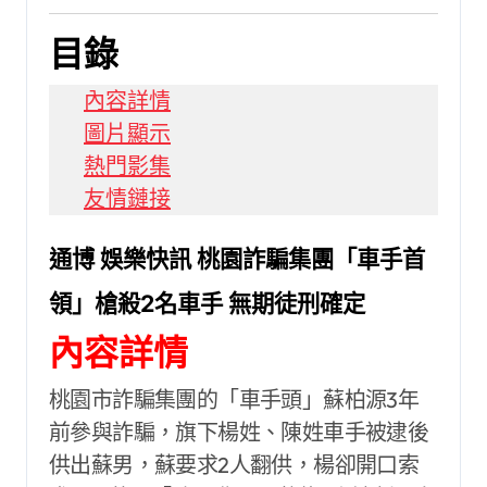
目錄
內容詳情
圖片顯示
熱門影集
友情鏈接
通博 娛樂快訊 桃園詐騙集團「車手首
領」槍殺2名車手 無期徒刑確定
內容詳情
桃園市詐騙集團的「車手頭」蘇柏源3年
前參與詐騙，旗下楊姓、陳姓車手被逮後
供出蘇男，蘇要求2人翻供，楊卻開口索