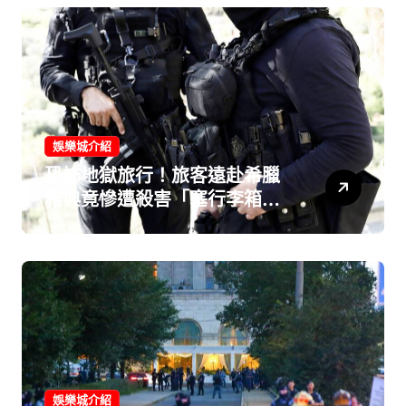
娛樂城介紹
恐怖地獄旅行！旅客遠赴希臘
雅典竟慘遭殺害「塞行李箱淪
慘死箱屍」 嫌犯阿富汗男落
網！
娛樂城介紹