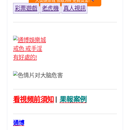
大獎娛樂城 領取368 免費獎金!
彩票遊戲
老虎機
真人視訊
看視頻前須知
|
果報案例
通博