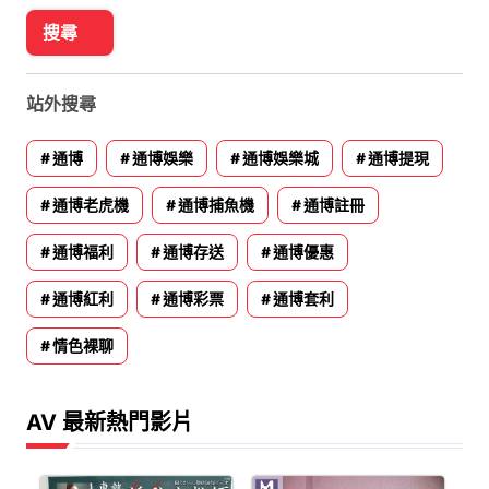
站外搜尋
通博
通博娛樂
通博娛樂城
通博提現
通博老虎機
通博捕魚機
通博註冊
通博福利
通博存送
通博優惠
通博紅利
通博彩票
通博套利
情色裸聊
AV 最新熱門影片