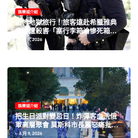
娛樂城介紹
恐怖地獄旅行！旅客遠赴希臘雅典
竟慘遭殺害「塞行李箱淪慘死箱
屍」 嫌犯阿富汗男落網！
8 月 9, 2026
娛樂城介紹
把生日派對變忌日！炸彈客血洗俄
軍高層聚會 莫斯科市長震怒痛批：
極度殘忍恐攻！
8 月 9, 2026