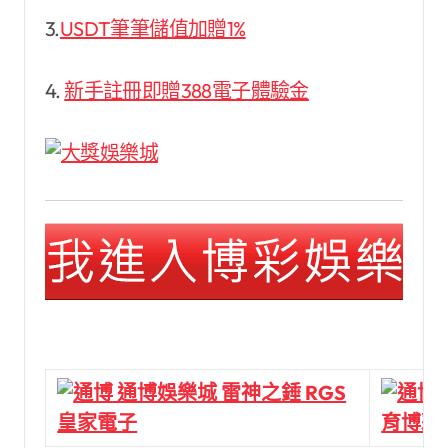
3.
USDT筆筆儲值加贈1%
4.
新手註冊即贈388電子體驗金