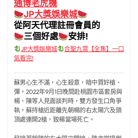
通博老虎機
JP大獎娛樂城
從阿天代理註冊會員的
三個好處
安排!
JP大獎娛樂城
合聖九霄【全集】一口
氣看完!
蘇男心生不滿，心生殺意，暗中買好槍、
彈，2022年9月1日晚間赴桃園市區套房與
楊、陳等人見面談判時，雙方發生口角爭
執，蘇持槍近距離先朝楊的右太陽穴及頭
頂處連開2槍，致楊當場死亡。