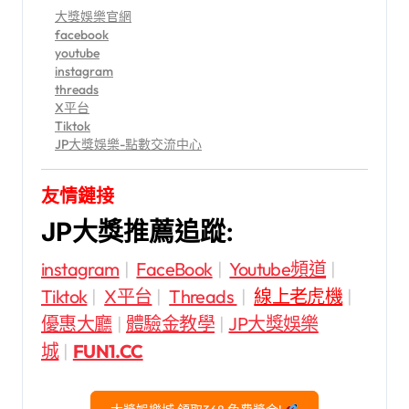
大獎娛樂官網
facebook
youtube
instagram
threads
X平台
Tiktok
JP大獎娛樂-點數交流中心
友情鏈接
JP大獎推薦追蹤:
instagram
|
FaceBook
|
Youtube頻道
|
Tiktok
|
X平台
|
Threads
|
線上老虎機
|
優惠大廳
|
體驗金教學
|
JP大獎娛樂
城
|
FUN1.CC