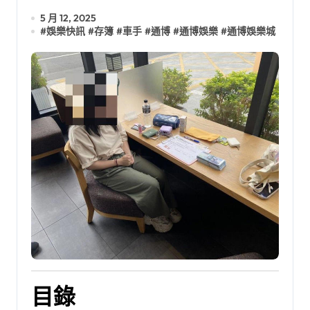
5 月 12, 2025
#
娛樂快訊
#
存簿
#
車手
#
通博
#
通博娛樂
#
通博娛樂城
目錄