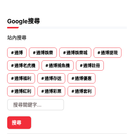
Google搜尋
站內搜尋
通博
通博娛樂
通博娛樂城
通博提現
通博老虎機
通博捕魚機
通博註冊
通博福利
通博存送
通博優惠
通博紅利
通博彩票
通博套利