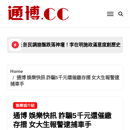
Skip
to
content
黑角力」背後真相！
落神壇！李在明施政滿意度創歷史新低 負評破50%驚爆「4大致
冷血逼死2名員工！熊本 AE
Home
通博 娛樂快訊 詐騙5千元還催繳存摺 女大生報警逮
捕車手
娛樂城介紹
通博 娛樂快訊 詐騙5千元還催繳
存摺 女大生報警逮捕車手