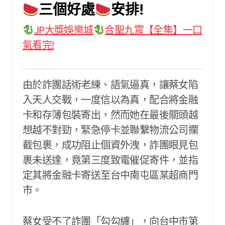
三個好處
安排!
JP大獎娛樂城
合聖九霄【全集】一口
氣看完!
由於詐團話術老練、語氣逼真，讓蔡女陷
入天人交戰，一度信以為真，配合將金融
卡和存簿包裝寄出，然而她在最後關頭越
想越不對勁，緊急停卡並聯繫物流公司攔
截包裹，成功阻止個資外洩，詐團眼見包
裹未送達，竟第三度致電催促寄件，並指
定其將金融卡寄送至台中南屯區某超商門
市。
蔡女受不了詐團「勾勾纏」，向台中市第