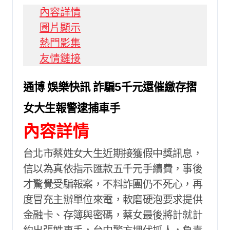
內容詳情
圖片顯示
熱門影集
友情鏈接
通博 娛樂快訊 詐騙5千元還催繳存摺
女大生報警逮捕車手
內容詳情
台北市蔡姓女大生近期接獲假中獎訊息，
信以為真依指示匯款五千元手續費，事後
才驚覺受騙報案，不料詐團仍不死心，再
度冒充主辦單位來電，軟磨硬泡要求提供
金融卡、存簿與密碼，蔡女最後將計就計