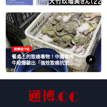
隱 母公司「光速切割」引爆全
日圍剿炎上！
娛樂城介紹
餐桌上的致癌毒物！中國食用
牛蛙爆驗出「強效致癌抗生
素」 黑心業者囂張嗆：官府檢
查隨便弄弄就好！