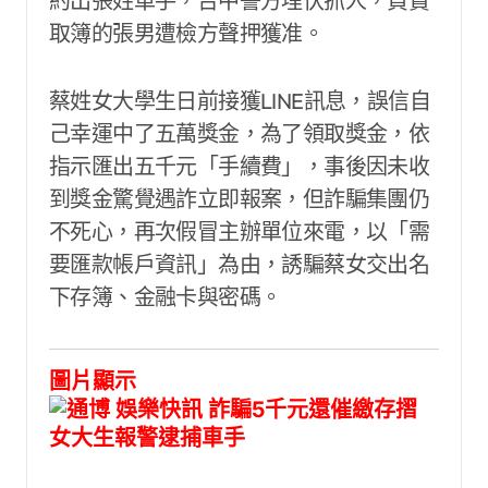
約出張姓車手，台中警方埋伏抓人，負責
取簿的張男遭檢方聲押獲准。
蔡姓女大學生日前接獲LINE訊息，誤信自
己幸運中了五萬獎金，為了領取獎金，依
指示匯出五千元「手續費」，事後因未收
到獎金驚覺遇詐立即報案，但詐騙集團仍
不死心，再次假冒主辦單位來電，以「需
要匯款帳戶資訊」為由，誘騙蔡女交出名
下存簿、金融卡與密碼。
圖片顯示