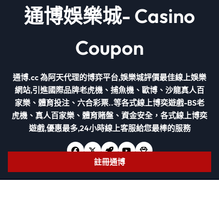
通博娛樂城- Casino
Coupon
通博.cc 為阿天代理的博弈平台,娛樂城評價最佳線上娛樂
網站,引進國際品牌老虎機、捕魚機、歐博、沙龍真人百
家樂、體育投注、六合彩票..等各式線上博奕遊戲-BS老
虎機、真人百家樂、體育賭盤、資金安全，各式線上博奕
遊戲,優惠最多,24小時線上客服給您最棒的服務
註冊通博
Copyright © All rights reserved |
通博.CC
,
賭場明哥
|
關
於站長