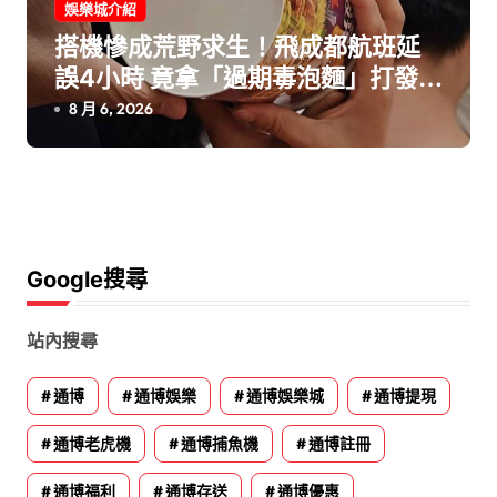
娛樂城介紹
搭機慘成荒野求生！飛成都航班延
誤4小時 竟拿「過期毒泡麵」打發乘
客爆火大開轟！
8 月 6, 2026
Google搜尋
站內搜尋
通博
通博娛樂
通博娛樂城
通博提現
通博老虎機
通博捕魚機
通博註冊
通博福利
通博存送
通博優惠