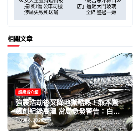
女大生並肩逛街被
「成吉思汗林口
撞1死1傷 公車司機
店」遭砸大門玻璃
導
涉過失致死送辦
全碎 警逮一嫌
覽
相關文章
娛樂城介紹
強震浩劫後又降地獄酷熱！熊本驚
飆創紀錄高溫 當局急發警告：白天
外出作業恐送命！
8 月 6, 2026