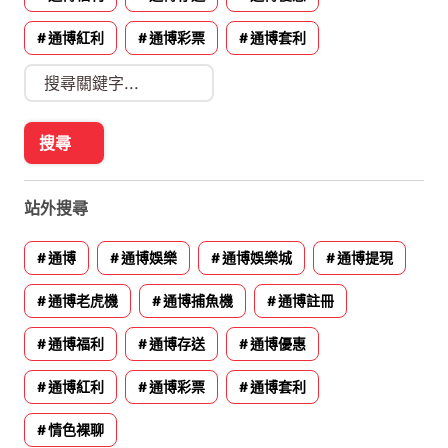
通博紅利
通博彩票
通博套利
站外搜尋
通博
通博娛樂
通博娛樂城
通博提現
通博老虎機
通博捕魚機
通博註冊
通博福利
通博存送
通博優惠
通博紅利
通博彩票
通博套利
情色裸聊