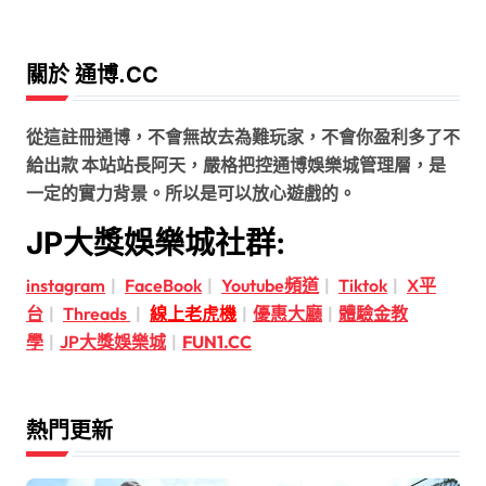
關於 通博.CC
從這註冊通博，不會無故去為難玩家，不會你盈利多了不
給出款 本站站長阿天，嚴格把控通博娛樂城管理層，是
一定的實力背景。所以是可以放心遊戲的。
JP大獎娛樂城社群:
instagram
|
FaceBook
|
Youtube頻道
|
Tiktok
|
X平
台
|
Threads
|
線上老虎機
|
優惠大廳
|
體驗金教
學
|
JP大獎娛樂城
|
FUN1.CC
熱門更新