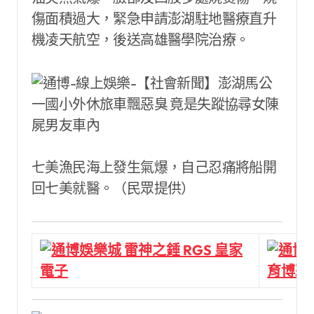
傷面積過大，緊急申請澎湖駐地醫療直升
機凌天航空，後送高雄醫學院治療。
七美漁民海上發生氣爆，自己忍痛將船開
回七美就醫。（民眾提供）