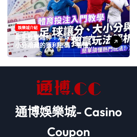
娛樂城介紹
新手秒變賭神！足球讓分、大
小分暗藏的獲利密碼，看懂這
篇直接贏在起跑線！
通博娛樂城- Casino
Coupon