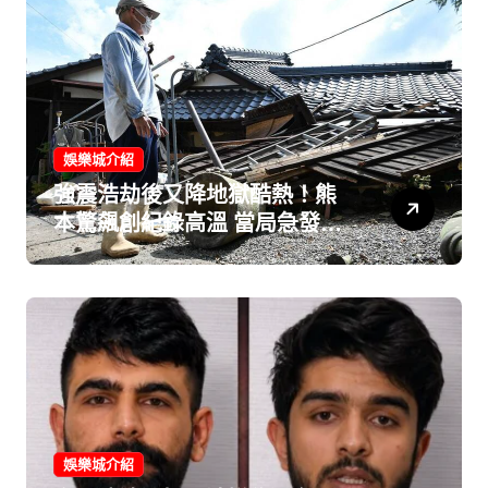
娛樂城介紹
強震浩劫後又降地獄酷熱！熊
本驚飆創紀錄高溫 當局急發警
告：白天外出作業恐送命！
娛樂城介紹