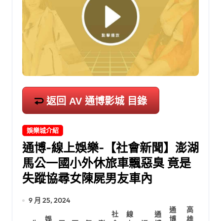
返回 AV 通博影城 目錄
娛樂城介紹
通博-線上娛樂-【社會新聞】澎湖
馬公一國小外休旅車飄惡臭 竟是
失蹤協尋女陳屍男友車內
9 月 25, 2024
通
高
社
線
通
娛
博
雄