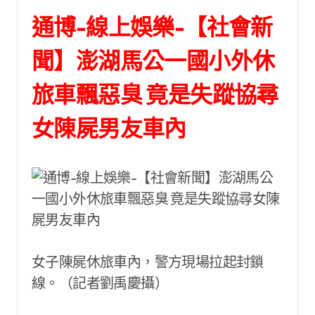
通博-線上娛樂-【社會新
聞】澎湖馬公一國小外休
旅車飄惡臭 竟是失蹤協尋
女陳屍男友車內
女子陳屍休旅車內，警方現場拉起封鎖
線。（記者劉禹慶攝）