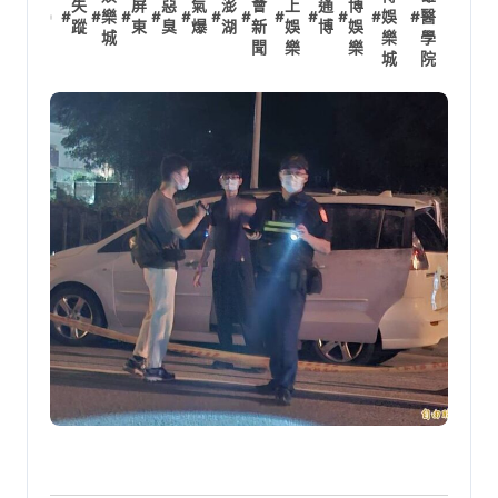
失
屏
惡
氣
澎
會
上
通
博
#
#
樂
#
#
#
#
#
#
#
#
#
娛
#
醫
蹤
東
臭
爆
湖
新
娛
博
娛
城
樂
學
聞
樂
樂
城
院