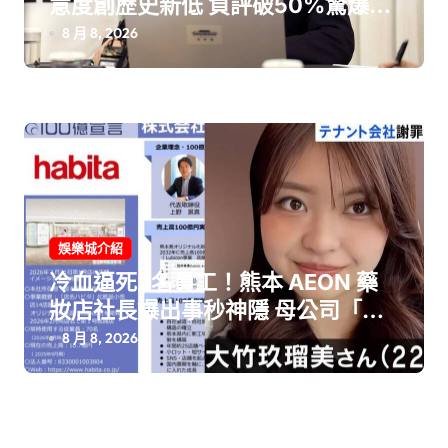
意度創歷史新低 負評破50%驚爆
「4大致命議題」全面炸裂！
8 月 8, 2026
娛樂城介紹
冷血逼死2名員工！熊本 AEON 藥
妝店社長爆出事秒神隱 母公司「光
速切割」引爆全日圍剿炎上！
8 月 8, 2026