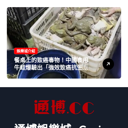
日圍剿炎上！
娛樂城介紹
餐桌上的致癌毒物！中國食用
牛蛙爆驗出「強效致癌抗生
素」 黑心業者囂張嗆：官府檢
查隨便弄弄就好！