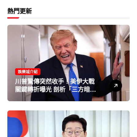
熱門更新
娛樂城介紹
川普驚傳突然收手！美伊大戰
關鍵轉折曝光 剖析「三方暗黑
角力」背後真相！