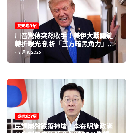
娛樂城介紹
川普驚傳突然收手！美伊大戰關鍵
轉折曝光 剖析「三方暗黑角力」背
後真相！
8 月 8, 2026
娛樂城介紹
民調崩盤跌落神壇！李在明施政滿