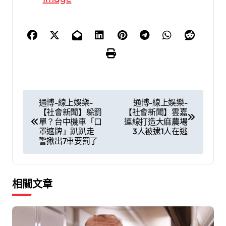
文
通博-線上娛樂-
通博-線上娛樂-
【社會新聞】躲罰
【社會新聞】雲嘉
章
單？台中機車「口
連線打造大麻農場
罩遮牌」趴趴走
3人被逮1人在逃
導
警揪出7車要罰了
覽
相關文章