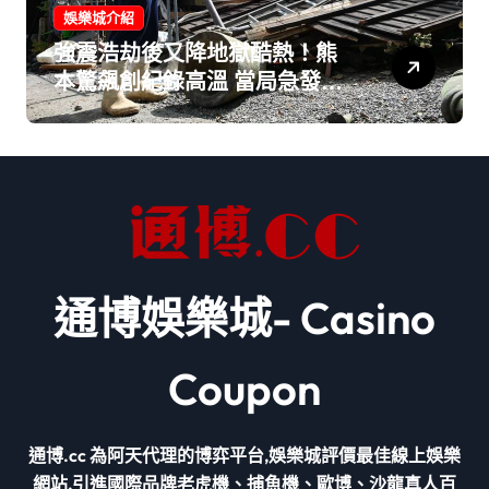
娛樂城介紹
強震浩劫後又降地獄酷熱！熊
本驚飆創紀錄高溫 當局急發警
告：白天外出作業恐送命！
通博娛樂城- Casino
Coupon
通博.cc 為阿天代理的博弈平台,娛樂城評價最佳線上娛樂
網站,引進國際品牌老虎機、捕魚機、歐博、沙龍真人百