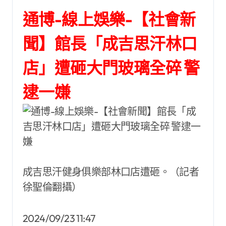
通博-線上娛樂-【社會新
聞】館長「成吉思汗林口
店」遭砸大門玻璃全碎 警
逮一嫌
成吉思汗健身俱樂部林口店遭砸。（記者
徐聖倫翻攝）
2024/09/23 11:47