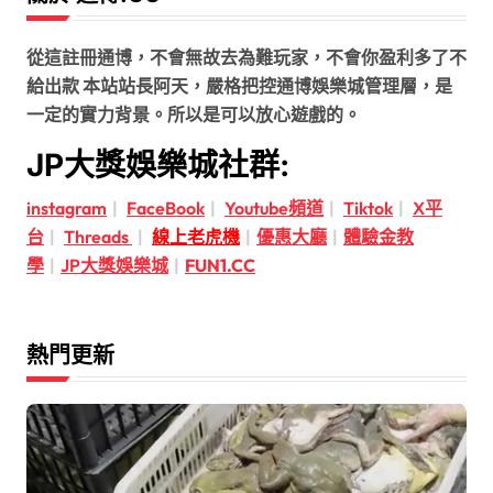
從這註冊通博，不會無故去為難玩家，不會你盈利多了不
給出款 本站站長阿天，嚴格把控通博娛樂城管理層，是
一定的實力背景。所以是可以放心遊戲的。
JP大獎娛樂城社群:
instagram
|
FaceBook
|
Youtube頻道
|
Tiktok
|
X平
台
|
Threads
|
線上老虎機
|
優惠大廳
|
體驗金教
學
|
JP大獎娛樂城
|
FUN1.CC
熱門更新