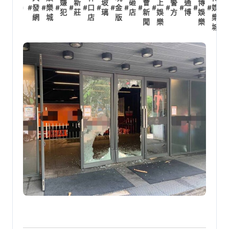
嫌
新
玻
砸
會
上
警
通
博
#
發
#
樂
#
#
#
口
#
#
金
#
#
#
#
#
#
#
娛
犯
莊
璃
店
新
娛
方
博
娛
網
城
店
版
樂
聞
樂
樂
城