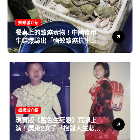
娛樂城介紹
餐桌上的致癌毒物！中國食用
牛蛙爆驗出「強效致癌抗生
素」 黑心業者囂張嗆：官府檢
查隨便弄弄就好！
娛樂城介紹
現實版《藍色生死戀》荒謬上
演！廣東2女子「抱錯人生悲慘
37年」 一驗 DNA 全網看傻！