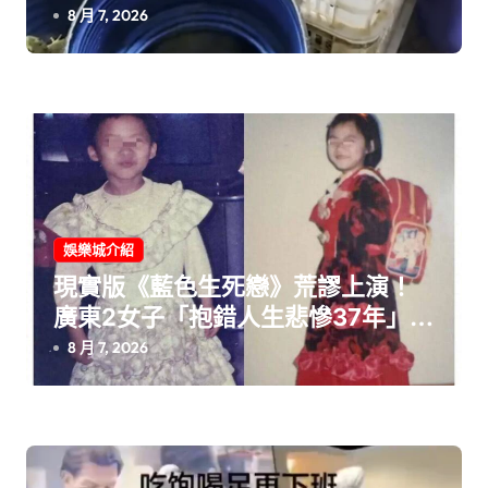
者囂張嗆：官府檢查隨便弄弄就
8 月 7, 2026
好！
娛樂城介紹
現實版《藍色生死戀》荒謬上演！
廣東2女子「抱錯人生悲慘37年」
一驗 DNA 全網看傻！
8 月 7, 2026