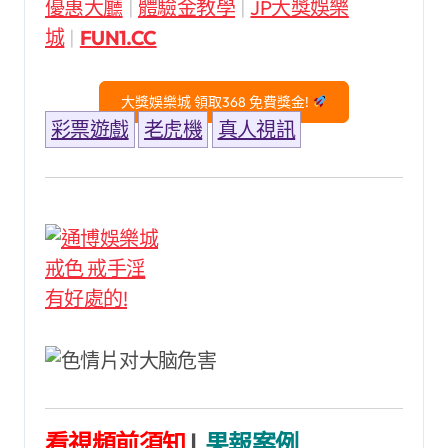
優惠大廳
|
體驗金教學
|
JP大獎娛樂
城
|
FUN1.CC
大獎娛樂城 領取368 免費獎金!
彩票遊戲
老虎機
真人視訊
看視頻前須知
|
果報案例