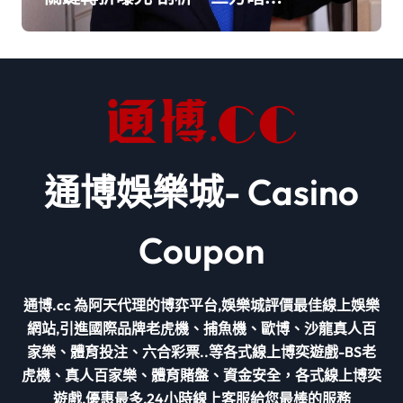
角力」背後真相！
通博娛樂城- Casino
Coupon
通博.cc 為阿天代理的博弈平台,娛樂城評價最佳線上娛樂
網站,引進國際品牌老虎機、捕魚機、歐博、沙龍真人百
家樂、體育投注、六合彩票..等各式線上博奕遊戲-BS老
虎機、真人百家樂、體育賭盤、資金安全，各式線上博奕
遊戲,優惠最多,24小時線上客服給您最棒的服務