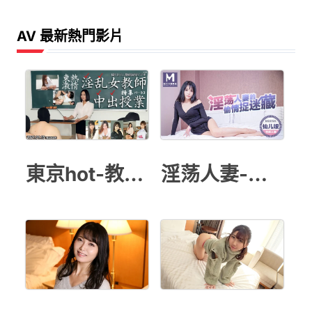
AV 最新熱門影片
東京hot-教師授業
淫荡人妻-仙儿媛