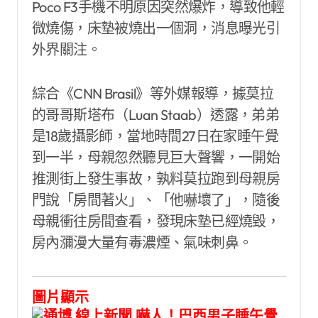
Poco F3手機不明原因突然爆炸，導致他輕
微燒傷，床墊被燒出一個洞，消息曝光引
外界關注。
綜合《CNN Brasil》等外媒報導，據莫拉
的哥哥斯塔布（Luan Staab）透露，弟弟
是18歲攝影師，當地時間27日在家睡午覺
到一半，母親忽然聽見巨大聲響，一開始
推測街上發生事故，孰料莫拉跑到母親房
門說「房間著火」、「他嚇壞了」，隨後
母親衝往房間查看，發現床墊已經燒毀，
房內瀰漫大量有毒濃煙、氣味刺鼻。
圖片顯示