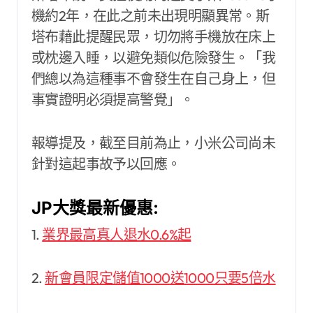
機約2年，在此之前未出現明顯異常。斯
塔布藉此提醒民眾，切勿將手機放在床上
或枕邊入睡，以避免類似危險發生。「我
們總以為這種事不會發生在自己身上，但
事實證明必須提高警覺」。
報導提及，截至目前為止，小米公司尚未
針對這起事故予以回應。
JP大獎最新優惠:
1.
業界最高真人退水0.6%起
2.
新會員限定儲值1000送1000只要5倍水