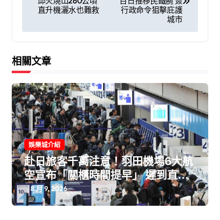
邱火燒山260公頃
百日推移民鐵腕 簽
直升機灑水也難救
行政命令狙擊庇護
導
城市
覽
相關文章
娛樂城介紹
赴日旅客千萬注意！羽田機場6大航
空宣布「關櫃時間提早」 遲到直接
流落街頭！
8 月 9, 2026