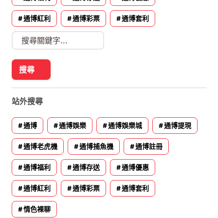
通博紅利
通博彩票
通博套利
站外搜尋
通博
通博娛樂
通博娛樂城
通博提現
通博老虎機
通博捕魚機
通博註冊
通博福利
通博存送
通博優惠
通博紅利
通博彩票
通博套利
情色裸聊