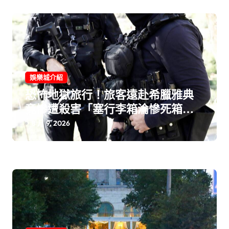
娛樂城介紹
恐怖地獄旅行！旅客遠赴希臘雅典
竟慘遭殺害「塞行李箱淪慘死箱
屍」 嫌犯阿富汗男落網！
8 月 9, 2026