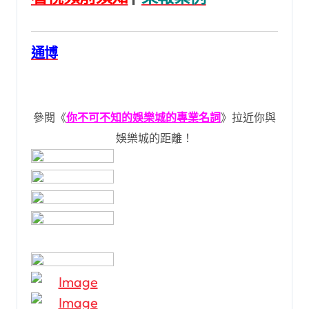
通博
參閱《
你不可不知的娛樂城的專業名詞
》拉近你與
娛樂城的距離！