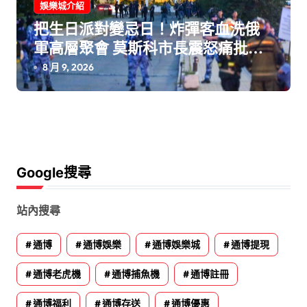
娛樂城介紹
把生日派對變忌日！炸彈客血洗俄
軍高層聚會 莫斯科市長震怒痛批：
極度殘忍恐攻！
8 月 9, 2026
Google搜尋
站內搜尋
通博
通博娛樂
通博娛樂城
通博提現
通博老虎機
通博捕魚機
通博註冊
通博福利
通博存送
通博優惠