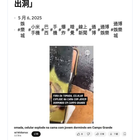
出洞」
5 月 6, 2025
娛
通博
小米
巴
手
爆
睡
線上
通
通博
#
樂
#
#
#
#
#
#
#
#
#
娛樂
手機
西
機
炸
覺
新聞
博
娛樂
城
城