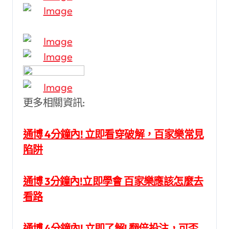
更多相關資訊:
通博 4分鐘內! 立即看穿破解，百家樂常見
陷阱
通博 3分鐘內!立即學會 百家樂應該怎麼去
看路
通博 4分鐘內! 立即了解! 翻倍投注，可否