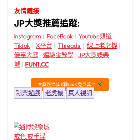
友情鏈接
JP大獎推薦追蹤:
instagram
|
FaceBook
|
Youtube頻道
|
Tiktok
|
X平台
|
Threads
|
線上老虎機
|
優惠大廳
|
體驗金教學
|
JP大獎娛樂
城
|
FUN1.CC
大獎娛樂城 領取368 免費獎金!
彩票遊戲
老虎機
真人視訊