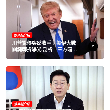
娛樂城介紹
川普驚傳突然收手！美伊大戰
關鍵轉折曝光 剖析「三方暗黑
角力」背後真相！
娛樂城介紹