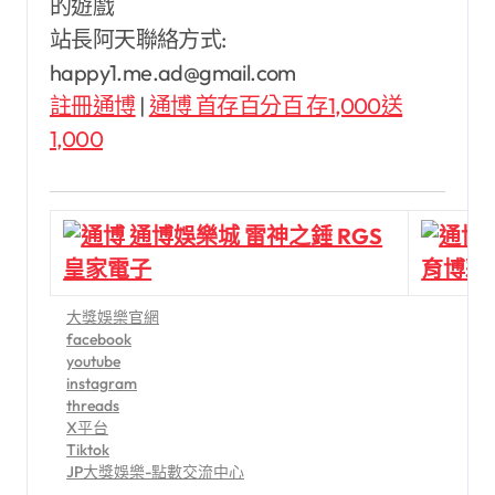
的遊戲
站長阿天聯絡方式:
happy1.me.ad@gmail.com
註冊通博
|
通博 首存百分百 存1,000送
1,000
大獎娛樂官網
facebook
youtube
instagram
threads
X平台
Tiktok
JP大獎娛樂-點數交流中心