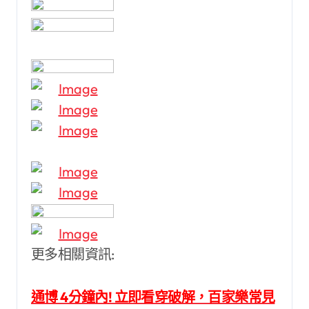
更多相關資訊:
通博 4分鐘內! 立即看穿破解，百家樂常見