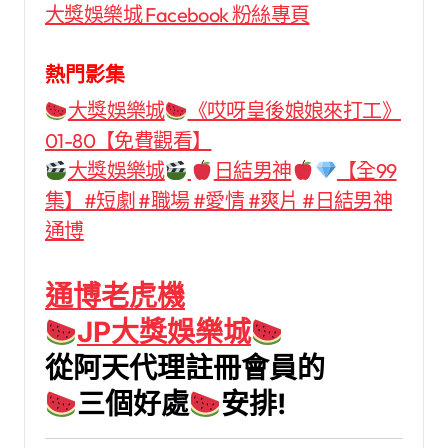
大獎娛樂城 Facebook 粉絲專頁
熱門影集
大獎娛樂城
《哎呀皇後娘娘來打工》
01-80【免費觀看】
大獎娛樂城
日結男神
【全99
集】#短劇 #職場 #愛情 #爽片 #日結男神
通博
通博老虎機
JP大獎娛樂城
從阿天代理註冊會員的
三個好處
安排!