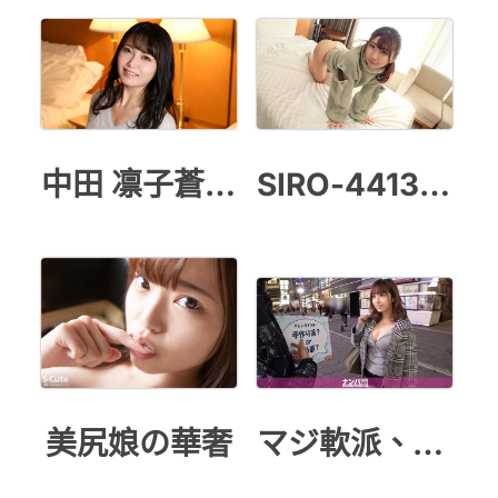
中田 凛子蒼い再会
SIRO-4413 初撮り
美尻娘の華奢
マジ軟派、初撮