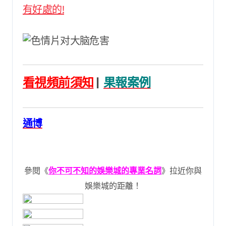
看視頻前須知
|
果報案例
通博
參閱《
你不可不知的娛樂城的專業名詞
》拉近你與
娛樂城的距離！