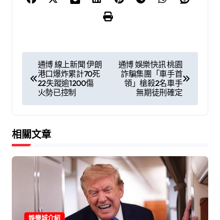
文
通博 線上新聞 伊朗
通博 娛樂快訊 桃園
港口爆炸累計70死
詐騙集團「車手首
章
22失蹤逾1200傷
領」槍殺2名車手
火勢已控制
無期徒刑確定
導
覽
相關文章
娛樂城介紹