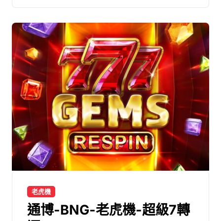
老虎機
通博-BNG-老虎機-超級7轉