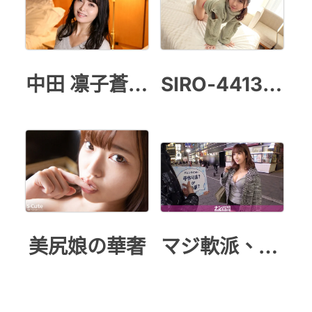
中田 凛子蒼い再会
SIRO-4413 初撮り
美尻娘の華奢
マジ軟派、初撮