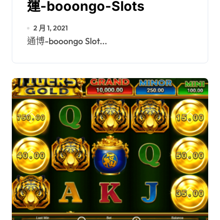
運-booongo-Slots
2 月 1, 2021
通博-booongo Slot...