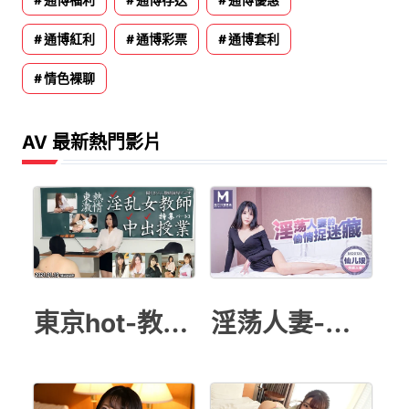
通博福利
通博存送
通博優惠
通博紅利
通博彩票
通博套利
情色裸聊
AV 最新熱門影片
東京hot-教師授業
淫荡人妻-仙儿媛