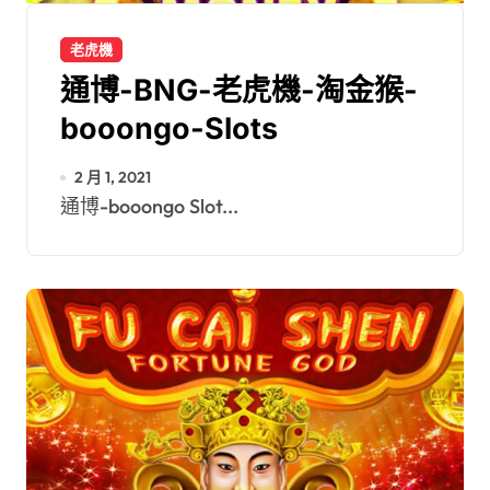
老虎機
通博-BNG-老虎機-淘金猴-
booongo-Slots
2 月 1, 2021
通博-booongo Slot...