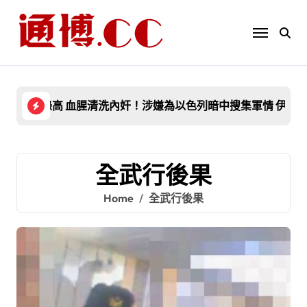
Skip
to
content
開口反擊！
驚飆創紀錄高溫 當局急發警告：白天外出作業恐送命！
血腥清洗內奸！涉嫌為以色列暗中搜集軍情 伊朗
搭
全武行後果
Home
全武行後果