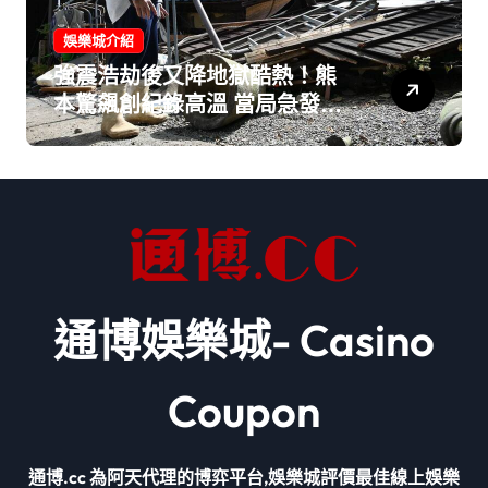
娛樂城介紹
強震浩劫後又降地獄酷熱！熊
本驚飆創紀錄高溫 當局急發警
告：白天外出作業恐送命！
通博娛樂城- Casino
Coupon
通博.cc 為阿天代理的博弈平台,娛樂城評價最佳線上娛樂