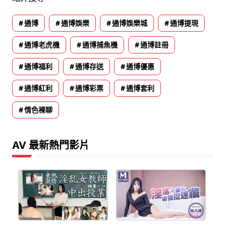
通博
通博娛樂
通博娛樂城
通博提現
通博老虎機
通博捕魚機
通博註冊
通博福利
通博存送
通博優惠
通博紅利
通博彩票
通博套利
情色裸聊
AV 最新熱門影片