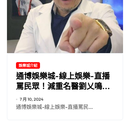
娛樂城介紹
通博娛樂城-線上娛樂-直播
罵民眾！減重名醫劉乂鳴與
2員工 共判賠20萬元
7 月 10, 2024
通博娛樂城-線上娛樂-直播罵民...