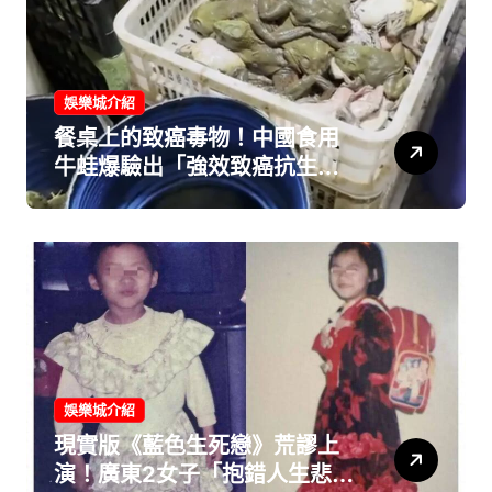
娛樂城介紹
餐桌上的致癌毒物！中國食用
牛蛙爆驗出「強效致癌抗生
素」 黑心業者囂張嗆：官府檢
查隨便弄弄就好！
娛樂城介紹
現實版《藍色生死戀》荒謬上
演！廣東2女子「抱錯人生悲慘