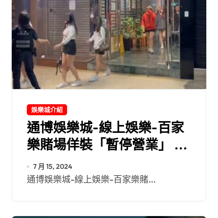
娛樂城介紹
通博娛樂城-線上娛樂-百家
樂賭場佯裝「暫停營業」 找
OL短裙女荷官吸引賭客
7 月 15, 2024
通博娛樂城-線上娛樂-百家樂賭...