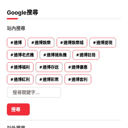
Google搜尋
站內搜尋
通博
通博娛樂
通博娛樂城
通博提現
通博老虎機
通博捕魚機
通博註冊
通博福利
通博存送
通博優惠
通博紅利
通博彩票
通博套利