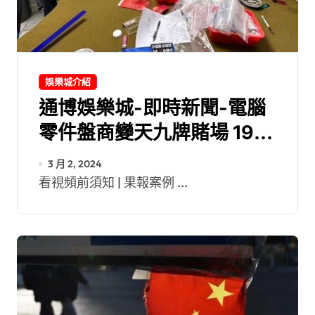
娛樂城介紹
通博娛樂城-即時新聞-電腦
零件盤商變天九牌賭場 19歲
員工下班化身負責人
3 月 2, 2024
看視頻前須知 | 果報案例 ...