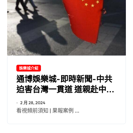
娛樂城介紹
通博娛樂城-即時新聞-中共
迫害台灣一貫道 道親赴中遭
扣留偵訊多天
2 月 28, 2024
看視頻前須知 | 果報案例 ...