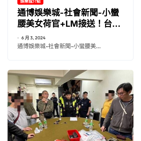
娛樂城介紹
通博娛樂城-社會新聞-小蠻
腰美女荷官+LM接送！台中
德撲賭場攬客 太高調3天被
6 月 3, 2024
抄掉
通博娛樂城-社會新聞-小蠻腰美...