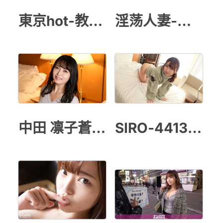
東京hot-教師授業
淫荡人妻-仙儿媛
中田 凛子蒼い再会
SIRO-4413 初撮り