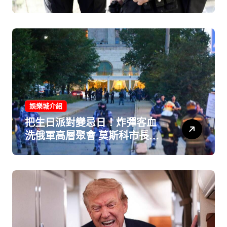
慘死箱屍」 嫌犯阿富汗男落
網！
娛樂城介紹
把生日派對變忌日！炸彈客血
洗俄軍高層聚會 莫斯科市長震
怒痛批：極度殘忍恐攻！