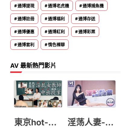
通博提現
通博老虎機
通博捕魚機
通博註冊
通博福利
通博存送
通博優惠
通博紅利
通博彩票
通博套利
情色裸聊
AV 最新熱門影片
東京hot-教師授業
淫荡人妻-仙儿媛