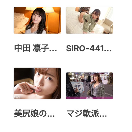
中田 凛子蒼い再会
SIRO-4413 初撮り
美尻娘の華奢
マジ軟派、初撮