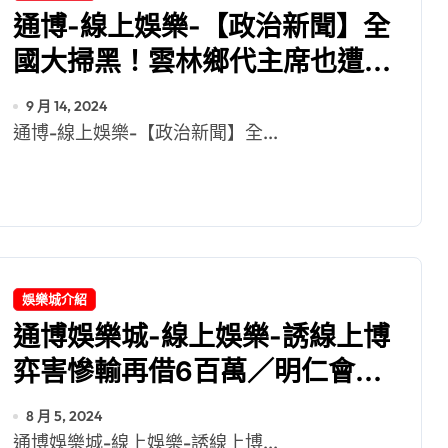
通博-線上娛樂-【政治新聞】全
國大掃黑！雲林鄉代主席也遭
殃 阻黑幫不法金流25億元
9 月 14, 2024
通博-線上娛樂-【政治新聞】全...
娛樂城介紹
通博娛樂城-線上娛樂-誘線上博
弈害慘輸再借6百萬／明仁會少
年董暴力討債 逮12人
8 月 5, 2024
通博娛樂城-線上娛樂-誘線上博...