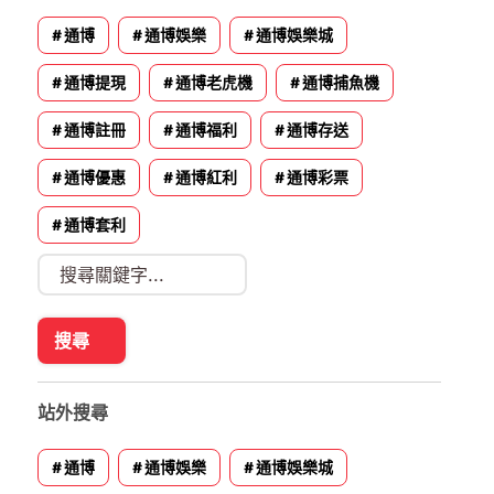
通博
通博娛樂
通博娛樂城
通博提現
通博老虎機
通博捕魚機
通博註冊
通博福利
通博存送
通博優惠
通博紅利
通博彩票
通博套利
站外搜尋
通博
通博娛樂
通博娛樂城