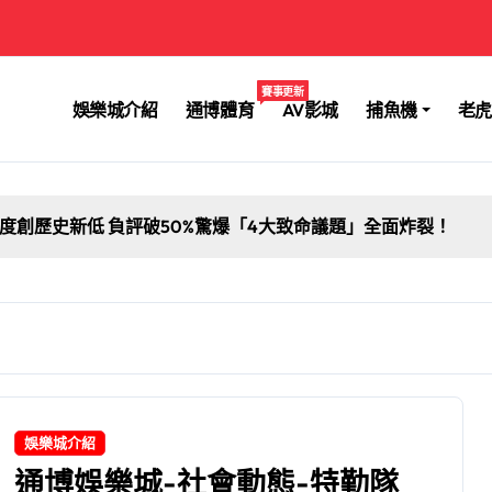
賽事更新
娛樂城介紹
通博體育
AV影城
捕魚機
老虎
度創歷史新低 負評破50%驚爆「4大致命議題」全面炸裂！
娛樂城介紹
通博娛樂城-社會動態-特勤隊