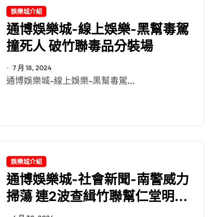
娛樂城介紹
通博娛樂城-線上娛樂-黑幫毒駕
撞死人 破竹聯毒品分裝場
7 月 18, 2024
通博娛樂城-線上娛樂-黑幫毒駕...
娛樂城介紹
通博娛樂城-社會新聞-南警威力
掃蕩 連2波查緝竹聯幫仁堂明仁
會逮20人