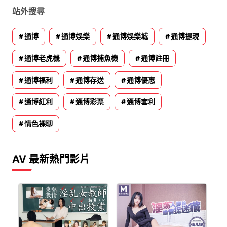
站外搜尋
通博
通博娛樂
通博娛樂城
通博提現
通博老虎機
通博捕魚機
通博註冊
通博福利
通博存送
通博優惠
通博紅利
通博彩票
通博套利
情色裸聊
AV 最新熱門影片