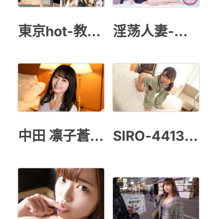
東京hot-教師授業
淫荡人妻-仙儿媛
中田 凛子蒼い再会
SIRO-4413 初撮り