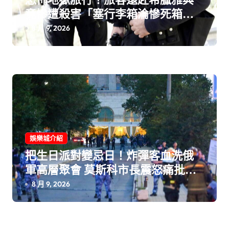
竟慘遭殺害「塞行李箱淪慘死箱
屍」 嫌犯阿富汗男落網！
8 月 9, 2026
娛樂城介紹
把生日派對變忌日！炸彈客血洗俄
軍高層聚會 莫斯科市長震怒痛批：
極度殘忍恐攻！
8 月 9, 2026