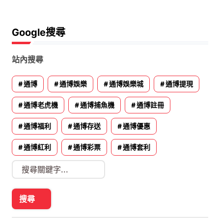
Google搜尋
站內搜尋
通博
通博娛樂
通博娛樂城
通博提現
通博老虎機
通博捕魚機
通博註冊
通博福利
通博存送
通博優惠
通博紅利
通博彩票
通博套利