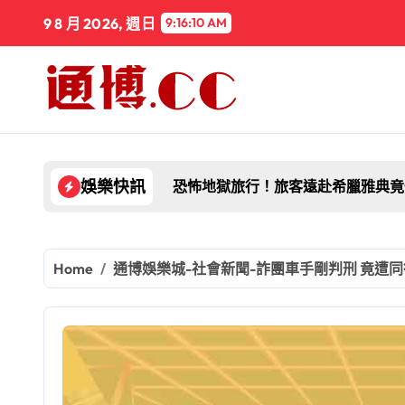
Skip
9 8 月 2026, 週日
9:16:12 AM
to
content
恐怖地獄旅行！旅客遠赴希臘雅典竟
娛樂快訊
Home
通博娛樂城-社會新聞-詐團車手剛判刑 竟遭