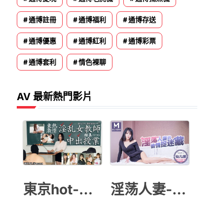
通博註冊
通博福利
通博存送
通博優惠
通博紅利
通博彩票
通博套利
情色裸聊
AV 最新熱門影片
東京hot-教師授業
淫荡人妻-仙儿媛