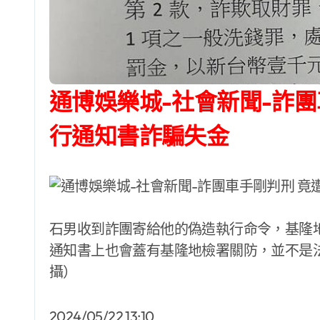
通博娛樂城-社會新聞-詐團車手剛判刑 竟遭同行偽造執
行通知書詐騙失金
石男收到詐團寄給他的偽造執行命令，基隆
通知書上也會蓋有基隆地檢署關防，並不是
攝）
2024/05/22 13:10