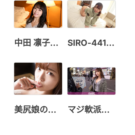
中田 凛子蒼い再会
SIRO-4413 初撮り
美尻娘の華奢
マジ軟派、初撮