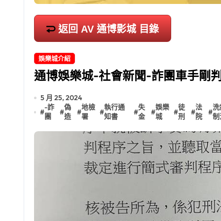
返回 AV 通博影城 目錄
娛樂城介紹
通博娛樂城-社會新聞-詐團車手剛
5 月 25, 2024
-詐
偽
地檢
執行通
失
娛樂
徒
法
洗
#
#
#
#
#
#
#
#
#
團
造
署
知書
金
城
刑
院
制