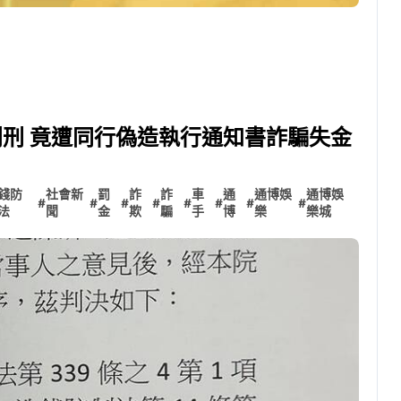
判刑 竟遭同行偽造執行通知書詐騙失金
錢防
社會新
罰
詐
詐
車
通
通博娛
通博娛
#
#
#
#
#
#
#
#
法
聞
金
欺
騙
手
博
樂
樂城