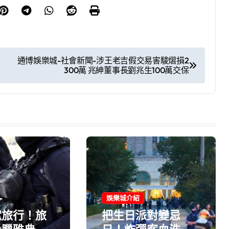
通博娛樂城-社會新聞-涉王老吉假交易害駿熠損2
300萬 兆紳董事長劉兆生100萬交保
娛樂城介紹
獄旅行！旅
把生日派對變忌