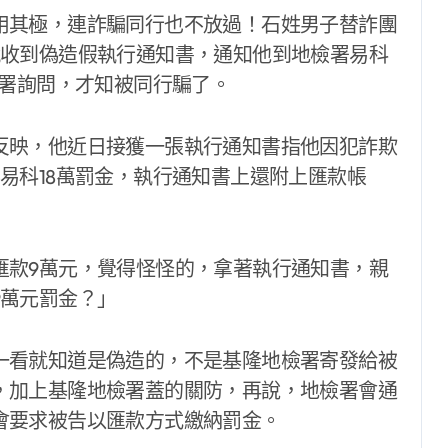
用其極，連詐騙同行也不放過！石姓男子替詐團
就收到偽造假執行通知書，通知他到地檢署易科
檢署詢問，才知被同行騙了。
反映，他近日接獲一張執行通知書指他因犯詐欺
易科18萬罰金，執行通知書上還附上匯款帳
匯款9萬元，覺得怪怪的，拿著執行通知書，親
9萬元罰金？」
一看就知道是偽造的，不是基隆地檢署寄發給被
，加上基隆地檢署蓋的關防，再說，地檢署會通
會要求被告以匯款方式繳納罰金。