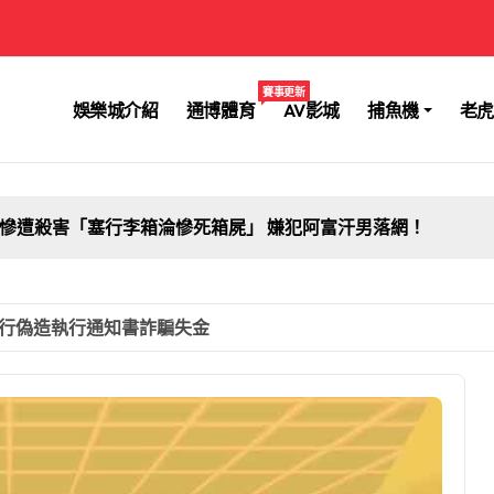
賽事更新
娛樂城介紹
通博體育
AV影城
捕魚機
老虎
慘遭殺害「塞行李箱淪慘死箱屍」 嫌犯阿富汗男落網！
同行偽造執行通知書詐騙失金