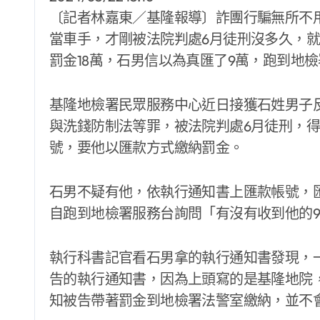
〔記者林嘉東／基隆報導〕詐團行騙無所不
當車手，才剛被法院判處6月徒刑沒多久，
罰金18萬，石男信以為真匯了9萬，跑到地
基隆地檢署民眾服務中心近日接獲石姓男子
與洗錢防制法等罪，被法院判處6月徒刑，得
號，要他以匯款方式繳納罰金。
石男不疑有他，依執行通知書上匯款帳號，
自跑到地檢署服務台詢問「有沒有收到他的
執行科書記官看石男拿的執行通知書發現，
告的執行通知書，因為上頭寫的是基隆地院
知被告帶著罰金到地檢署法警室繳納，並不