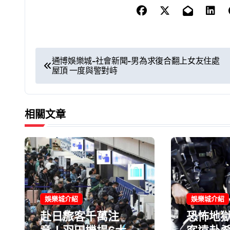
文
通博娛樂城-社會新聞-男為求復合翻上女友住處
屋頂 一度與警對峙
章
導
相關文章
覽
娛樂城介紹
娛樂城介紹
赴日旅客千萬注
恐怖地